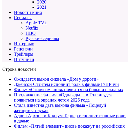
2020
2021
Новости кино
Сериалы
Apple TV+
Netflix
HBO
Русские сериалы
Интервью
Рецензии
Трейлеры
Питчинги
Строка новостей
Ожидается выход сиквела «Дом у дороги»
Джейсон Стэйтем исполнит роль в фильме Гая Ричи
Фильм «Стиляги» вновь появится на больших экранах
Продолжение фильма «Однажды… в Голливуде»
появиться на экранах летом 2026 года
Стала известна дата выхода фильма «Поцелуй
женщины-паука»
Адриа Архона и Каллум Тернер исполнят главные роли
в драме
Фильм «Пятый элемент» вновь покажут на российских