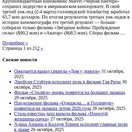
Крупнобюджетный кинокомикс Marvel «Чёрная пантера»
сохранил лидерство в американском кинопрокате. В свой
третий уик-энд (2-4 марта) голливудский блокбастер заработал
65,7 млн долларов. По итогам результатов третьих уик-эндов в
истории кинематографа это третий результат — больше
собирали только фильмы «Звёздные войны: Пробуждение
силы» ($90,2 млн) и «Аватар» ($68,5 млн). Сборы фильма …
Подробнее »
Страница 1 из 2
1
2
»
Свежие новости
Ожидается выход сиквела «Дом у дороги»
31 октября,
2025
Джейсон Стэйтем исполнит роль в фильме Гая Ричи
30
октября, 2025
Фильм «Стиляги» вновь появится на больших экранах
29 октября, 2025
Продолжение фильма «Однажды… в Голливуде»
появиться на экранах летом 2026 года
28 октября, 2025
Стала известна дата выхода фильма «Поцелуй
женщины-паука»
27 октября, 2025
Адриа Архона и Каллум Тернер исполнят главные роли
в драме
26 октября, 2025