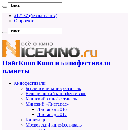
#12137 (без названия)
О проекте
НайсКино Кино и кинофестивали
планеты
Кинофестивали
Берлинский кинофестиваль
Венецианский кинофестиваль
Каннский кинофестиваль
Минский «Листапад»
Листапад-2016
Листапад-2017
Кинотавр
Московский кинофестиваль