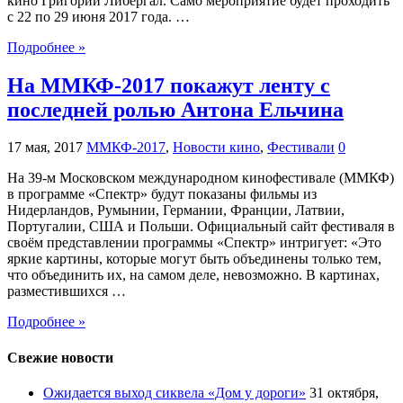
кино Григорий Либергал. Само мероприятие будет проходить
с 22 по 29 июня 2017 года. …
Подробнее »
На ММКФ-2017 покажут ленту с
последней ролью Антона Ельчина
17 мая, 2017
ММКФ-2017
,
Новости кино
,
Фестивали
0
На 39-м Московском международном кинофестивале (ММКФ)
в программе «Спектр» будут показаны фильмы из
Нидерландов, Румынии, Германии, Франции, Латвии,
Португалии, США и Польши. Официальный сайт фестиваля в
своём представлении программы «Спектр» интригует: «Это
яркие картины, которые могут быть объединены только тем,
что объединить их, на самом деле, невозможно. В картинах,
разместившихся …
Подробнее »
Свежие новости
Ожидается выход сиквела «Дом у дороги»
31 октября,