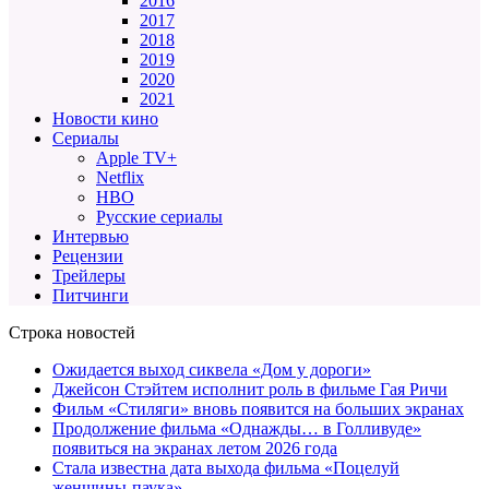
2016
2017
2018
2019
2020
2021
Новости кино
Сериалы
Apple TV+
Netflix
HBO
Русские сериалы
Интервью
Рецензии
Трейлеры
Питчинги
Строка новостей
Ожидается выход сиквела «Дом у дороги»
Джейсон Стэйтем исполнит роль в фильме Гая Ричи
Фильм «Стиляги» вновь появится на больших экранах
Продолжение фильма «Однажды… в Голливуде»
появиться на экранах летом 2026 года
Стала известна дата выхода фильма «Поцелуй
женщины-паука»