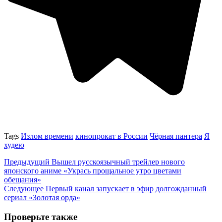
Tags
Излом времени
кинопрокат в России
Чёрная пантера
Я
худею
Предыдущий
Вышел русскоязычный трейлер нового
японского аниме «Укрась прощальное утро цветами
обещания»
Следующее
Первый канал запускает в эфир долгожданный
сериал «Золотая орда»
Проверьте также