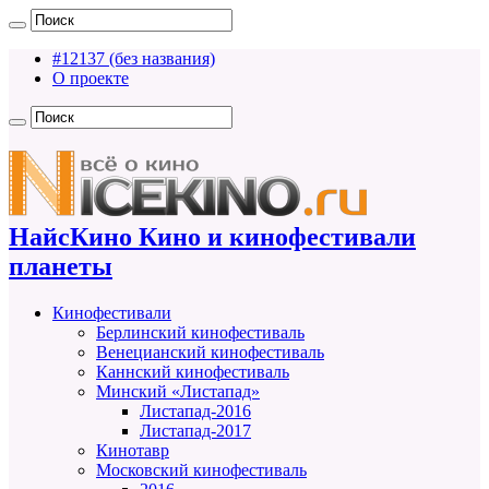
#12137 (без названия)
О проекте
НайсКино Кино и кинофестивали
планеты
Кинофестивали
Берлинский кинофестиваль
Венецианский кинофестиваль
Каннский кинофестиваль
Минский «Листапад»
Листапад-2016
Листапад-2017
Кинотавр
Московский кинофестиваль