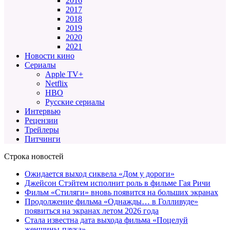
2016
2017
2018
2019
2020
2021
Новости кино
Сериалы
Apple TV+
Netflix
HBO
Русские сериалы
Интервью
Рецензии
Трейлеры
Питчинги
Строка новостей
Ожидается выход сиквела «Дом у дороги»
Джейсон Стэйтем исполнит роль в фильме Гая Ричи
Фильм «Стиляги» вновь появится на больших экранах
Продолжение фильма «Однажды… в Голливуде»
появиться на экранах летом 2026 года
Стала известна дата выхода фильма «Поцелуй
женщины-паука»