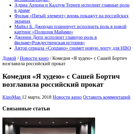
Адриа Архона и Каллум Тернер исполнят главные роли
в драме
Фильм «Пятый элемент» вновь покажут на российских
экранах
Майкл Б. Джордан планирует исполнить роль в новой
картине «Полиция Майами»
Джонни Депп исполнит главную роль в
фильме«Рождественская история»
Автор сериала «Сопрано» снимет новую ленту для HBO
Домой
/
Новости кино
/
Комедия «Я худею» с Сашей Бортич
возглавила российский прокат
Комедия «Я худею» с Сашей Бортич
возглавила российский прокат
KinoMan
12 марта, 2018
Новости кино
Оставить комментарий
Связанные статьи