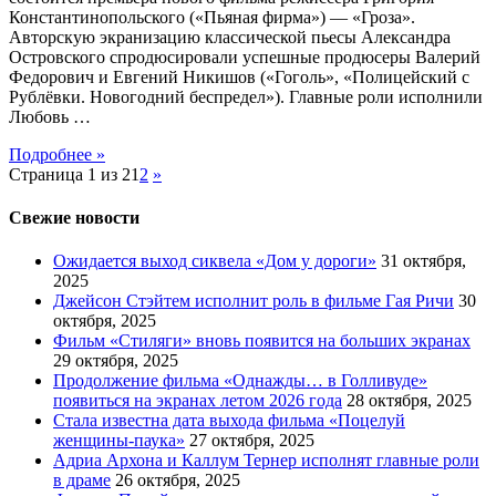
Константинопольского («Пьяная фирма») — «Гроза».
Авторскую экранизацию классической пьесы Александра
Островского спродюсировали успешные продюсеры Валерий
Федорович и Евгений Никишов («Гоголь», «Полицейский с
Рублёвки. Новогодний беспредел»). Главные роли исполнили
Любовь …
Подробнее »
Страница 1 из 2
1
2
»
Свежие новости
Ожидается выход сиквела «Дом у дороги»
31 октября,
2025
Джейсон Стэйтем исполнит роль в фильме Гая Ричи
30
октября, 2025
Фильм «Стиляги» вновь появится на больших экранах
29 октября, 2025
Продолжение фильма «Однажды… в Голливуде»
появиться на экранах летом 2026 года
28 октября, 2025
Стала известна дата выхода фильма «Поцелуй
женщины-паука»
27 октября, 2025
Адриа Архона и Каллум Тернер исполнят главные роли
в драме
26 октября, 2025