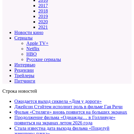
2016
2017
2018
2019
2020
2021
Новости кино
Сериалы
Apple TV+
Netflix
HBO
Русские сериалы
Интервью
Рецензии
Трейлеры
Питчинги
Строка новостей
Ожидается выход сиквела «Дом у дороги»
Джейсон Стэйтем исполнит роль в фильме Гая Ричи
Фильм «Стиляги» вновь появится на больших экранах
Продолжение фильма «Однажды… в Голливуде»
появиться на экранах летом 2026 года
Стала известна дата выхода фильма «Поцелуй
женщины-паука»