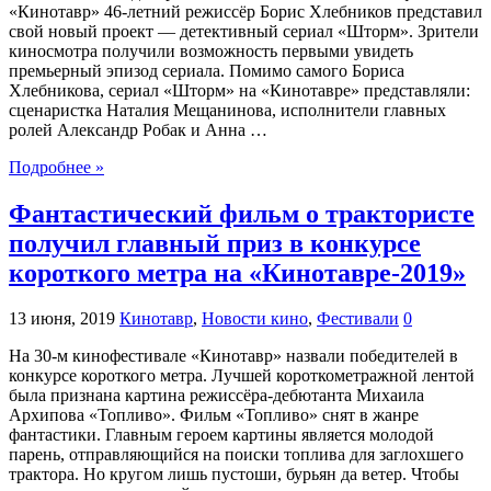
«Кинотавр» 46-летний режиссёр Борис Хлебников представил
свой новый проект — детективный сериал «Шторм». Зрители
киносмотра получили возможность первыми увидеть
премьерный эпизод сериала. Помимо самого Бориса
Хлебникова, сериал «Шторм» на «Кинотавре» представляли:
сценаристка Наталия Мещанинова, исполнители главных
ролей Александр Робак и Анна …
Подробнее »
Фантастический фильм о трактористе
получил главный приз в конкурсе
короткого метра на «Кинотавре-2019»
13 июня, 2019
Кинотавр
,
Новости кино
,
Фестивали
0
На 30-м кинофестивале «Кинотавр» назвали победителей в
конкурсе короткого метра. Лучшей короткометражной лентой
была признана картина режиссёра-дебютанта Михаила
Архипова «Топливо». Фильм «Топливо» снят в жанре
фантастики. Главным героем картины является молодой
парень, отправляющийся на поиски топлива для заглохшего
трактора. Но кругом лишь пустоши, бурьян да ветер. Чтобы