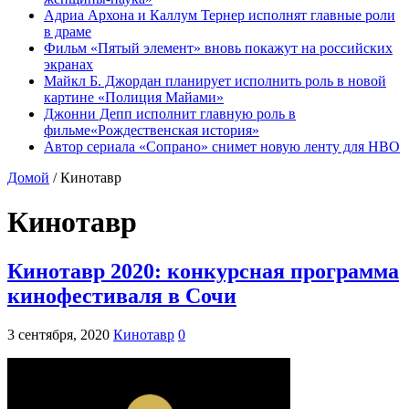
Адриа Архона и Каллум Тернер исполнят главные роли
в драме
Фильм «Пятый элемент» вновь покажут на российских
экранах
Майкл Б. Джордан планирует исполнить роль в новой
картине «Полиция Майами»
Джонни Депп исполнит главную роль в
фильме«Рождественская история»
Автор сериала «Сопрано» снимет новую ленту для HBO
Домой
/
Кинотавр
Кинотавр
Кинотавр 2020: конкурсная программа
кинофестиваля в Сочи
3 сентября, 2020
Кинотавр
0