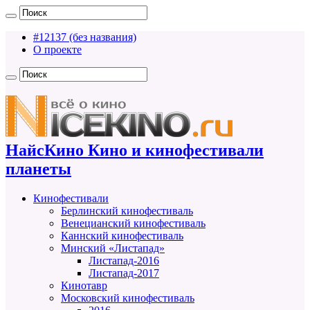
#12137 (без названия)
О проекте
НайсКино Кино и кинофестивали
планеты
Кинофестивали
Берлинский кинофестиваль
Венецианский кинофестиваль
Каннский кинофестиваль
Минский «Листапад»
Листапад-2016
Листапад-2017
Кинотавр
Московский кинофестиваль