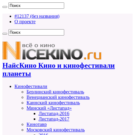
#12137 (без названия)
О проекте
НайсКино Кино и кинофестивали
планеты
Кинофестивали
Берлинский кинофестиваль
Венецианский кинофестиваль
Каннский кинофестиваль
Минский «Листапад»
Листапад-2016
Листапад-2017
Кинотавр
Московский кинофестиваль