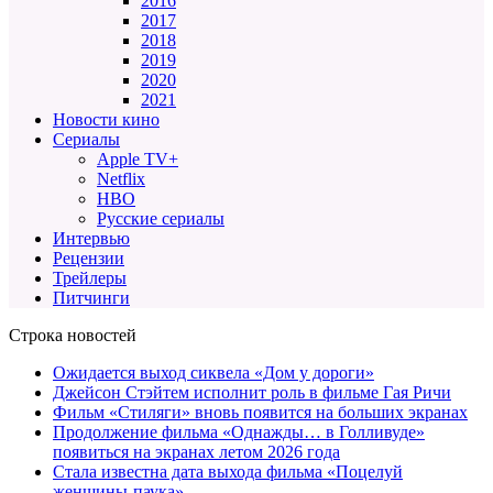
2016
2017
2018
2019
2020
2021
Новости кино
Сериалы
Apple TV+
Netflix
HBO
Русские сериалы
Интервью
Рецензии
Трейлеры
Питчинги
Строка новостей
Ожидается выход сиквела «Дом у дороги»
Джейсон Стэйтем исполнит роль в фильме Гая Ричи
Фильм «Стиляги» вновь появится на больших экранах
Продолжение фильма «Однажды… в Голливуде»
появиться на экранах летом 2026 года
Стала известна дата выхода фильма «Поцелуй
женщины-паука»