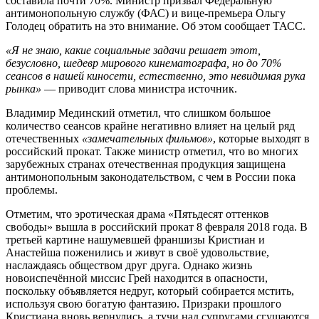
составила почти 70%. Министр призвал Федеральную
антимонопольную службу (ФАС) и вице-премьера Ольгу
Голодец обратить на это внимание. Об этом сообщает ТАСС.
«Я не знаю, какие социальные задачи решает этот,
безусловно, шедевр мирового кинематографа, но до 70%
сеансов в нашей киносети, естественно, это невидимая рука
рынка»
— приводит слова министра источник.
Владимир Мединский отметил, что слишком большое
количество сеансов крайне негативно влияет на целый ряд
отечественных
«замечательных фильмов»
, которые выходят в
российский прокат. Также министр отметил, что во многих
зарубежных странах отечественная продукция защищена
антимонопольным законодательством, с чем в России пока
проблемы.
Отметим, что эротическая драма «Пятьдесят оттенков
свободы» вышла в российский прокат 8 февраля 2018 года. В
третьей картине нашумевшей франшизы Кристиан и
Анастейша поженились и живут в своё удовольствие,
наслаждаясь обществом друг друга. Однако жизнь
новоиспечённой миссис Грей находится в опасности,
поскольку объявляется недруг, который собирается мстить,
используя свою богатую фантазию. Призраки прошлого
Кристиана вновь вернулись, а тучи над супругами сгущаются