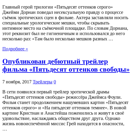
Главный герой трилогии «Пятьдесят оттенков серого»
Джейми Дорнан поведал несексуальную правду о процессе
съёмок эротических сцен в фильме. Актера заставляли носить
специальные урологические мешки, чтобы скрывать
интимное место на съёмочной площадке. По словам Дорнана,
этот реквизит был не гигиеничным и использовался до него
несколько раз: «Там было несколько мешков разных …
Подробнее »
Опубликован дебютный трейлер
фильма «Пятьдесят оттенков свободы»
7 ноября, 2017
Трейлеры
0
В сети появился первый трейлер эротической драмы
«Пятьдесят оттенков свободы» режиссёра Джеймса Фоули.
Фильм станет продолжением нашумевших картин «Пятьдесят
оттенков серого» и «На пятьдесят оттенков темнее». В новой
картине Кристиан и Анастейша поженились и живут в своё
удовольствие, наслаждаясь обществом друг друга. Однако
жизнь новоиспечённой миссис Грей находится в опасности,
…