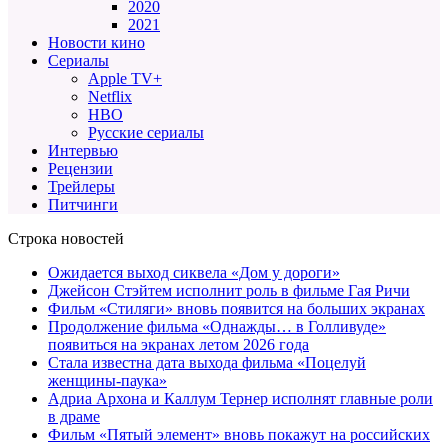
2020
2021
Новости кино
Сериалы
Apple TV+
Netflix
HBO
Русские сериалы
Интервью
Рецензии
Трейлеры
Питчинги
Строка новостей
Ожидается выход сиквела «Дом у дороги»
Джейсон Стэйтем исполнит роль в фильме Гая Ричи
Фильм «Стиляги» вновь появится на больших экранах
Продолжение фильма «Однажды… в Голливуде»
появиться на экранах летом 2026 года
Стала известна дата выхода фильма «Поцелуй
женщины-паука»
Адриа Архона и Каллум Тернер исполнят главные роли
в драме
Фильм «Пятый элемент» вновь покажут на российских