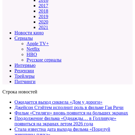
2016
2017
2018
2019
2020
2021
Новости кино
Сериалы
Apple TV+
Netflix
HBO
Русские сериалы
Интервью
Рецензии
Трейлеры
Питчинги
Строка новостей
Ожидается выход сиквела «Дом у дороги»
Джейсон Стэйтем исполнит роль в фильме Гая Ричи
Фильм «Стиляги» вновь появится на больших экранах
Продолжение фильма «Однажды… в Голливуде»
появиться на экранах летом 2026 года
Стала известна дата выхода фильма «Поцелуй
женщины-паука»