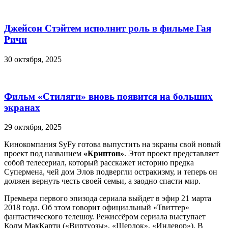
Джейсон Стэйтем исполнит роль в фильме Гая
Ричи
30 октября, 2025
Фильм «Стиляги» вновь появится на больших
экранах
29 октября, 2025
Кинокомпания SyFy готова выпустить на экраны свой новый
проект под названием
«Криптон»
. Этот проект представляет
собой телесериал, который расскажет историю предка
Супермена, чей дом Элов подвергли остракизму, и теперь он
должен вернуть честь своей семьи, а заодно спасти мир.
Премьера первого эпизода сериала выйдет в эфир 21 марта
2018 года. Об этом говорит официальный «Твиттер»
фантастического телешоу. Режиссёром сериала выступает
Колм МакКарти («Виртуозы», «Шерлок», «Индевор»). В