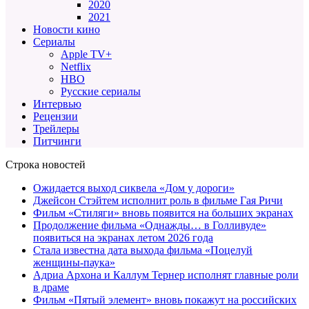
2020
2021
Новости кино
Сериалы
Apple TV+
Netflix
HBO
Русские сериалы
Интервью
Рецензии
Трейлеры
Питчинги
Строка новостей
Ожидается выход сиквела «Дом у дороги»
Джейсон Стэйтем исполнит роль в фильме Гая Ричи
Фильм «Стиляги» вновь появится на больших экранах
Продолжение фильма «Однажды… в Голливуде»
появиться на экранах летом 2026 года
Стала известна дата выхода фильма «Поцелуй
женщины-паука»
Адриа Архона и Каллум Тернер исполнят главные роли
в драме
Фильм «Пятый элемент» вновь покажут на российских