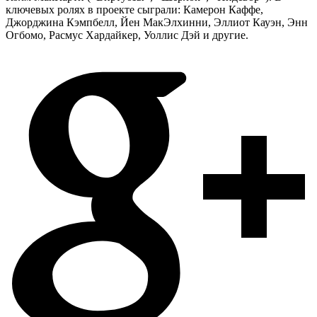
ключевых ролях в проекте сыграли: Камерон Каффе,
Джорджина Кэмпбелл, Йен МакЭлхинни, Эллиот Кауэн, Энн
Огбомо, Расмус Хардайкер, Уоллис Дэй и другие.