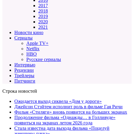
2016
2017
2018
2019
2020
2021
Новости кино
Сериалы
Apple TV+
Netflix
HBO
Русские сериалы
Интервью
Рецензии
Трейлеры
Питчинги
Строка новостей
Ожидается выход сиквела «Дом у дороги»
Джейсон Стэйтем исполнит роль в фильме Гая Ричи
Фильм «Стиляги» вновь появится на больших экранах
Продолжение фильма «Однажды… в Голливуде»
появиться на экранах летом 2026 года
Стала известна дата выхода фильма «Поцелуй
женщины-паука»