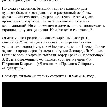
(«Последний дом слева», «Тупик»).
По сюжету картины, бывший пациент клиники для
душевнобольных возвращается в роскошный особняк,
доставшийся ему после смерти родителей. В этом доме
прошло всё его детство, и с ним связано много ярких
воспоминаний. Но со временем в доме начинают происходить
странные и пугающие вещи. Или это всё в его голове?
Отметим, что продюсированием картины «Истерия»
занимался Филлип Дейв, занимавшийся ранее такими
успешными хоррорами, как «Одержимость» и «Прочь». Также
одним из продюсеров фильма выступил Леонардо ДиКаприо.
Главные роли в картине сыграли Тофер Грейс («Человек-паук
3: Враг в отражении», «Слишком крут для неудачи») и
Патришия Кларксон («Догвилль», «Праздник Эйприл»,
«Один день»).
Премьера фильма «Истерия» состоится 10 мая 2018 года.