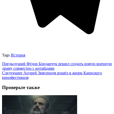
Tags
Истерия
Предыдущий
Фёдор Бондарчук решил создать новую военную
драму совместно с китайцами
Следующее
Андрей Звягинцев вошёл в жюри Каннского
кинофестиваля
Проверьте также