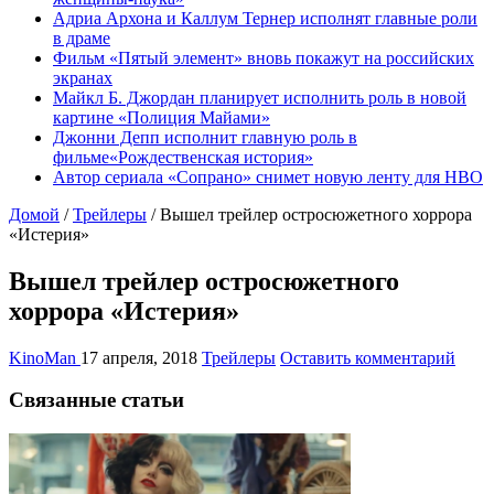
Адриа Архона и Каллум Тернер исполнят главные роли
в драме
Фильм «Пятый элемент» вновь покажут на российских
экранах
Майкл Б. Джордан планирует исполнить роль в новой
картине «Полиция Майами»
Джонни Депп исполнит главную роль в
фильме«Рождественская история»
Автор сериала «Сопрано» снимет новую ленту для HBO
Домой
/
Трейлеры
/
Вышел трейлер остросюжетного хоррора
«Истерия»
Вышел трейлер остросюжетного
хоррора «Истерия»
KinoMan
17 апреля, 2018
Трейлеры
Оставить комментарий
Связанные статьи