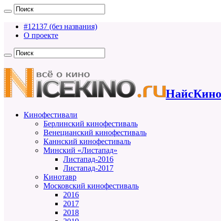
#12137 (без названия)
О проекте
НайсКино
Кинофестивали
Берлинский кинофестиваль
Венецианский кинофестиваль
Каннский кинофестиваль
Минский «Листапад»
Листапад-2016
Листапад-2017
Кинотавр
Московский кинофестиваль
2016
2017
2018