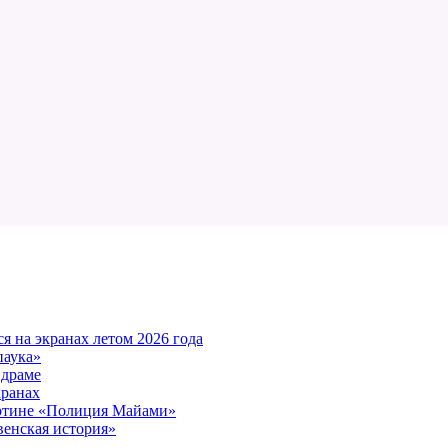
 на экранах летом 2026 года
паука»
 драме
кранах
артине «Полиция Майами»
енская история»