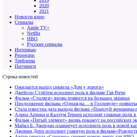
2019
2020
2021
Новости кино
Сериалы
Apple TV+
Netflix
HBO
Русские сериалы
Интервью
Рецензии
Трейлеры
Питчинги
Строка новостей
Ожидается выход сиквела «Дом у дороги»
Джейсон Стэйтем исполнит роль в фильме Гая Ричи
Фильм «Стиляги» вновь появится на больших экранах
Продолжение фильма «Однажды… в Голливуде» появиться
Стала известна дата выхода фильма «Поцелуй женщины-
Адриа Архона и Каллум Тернер исполнят главные роли в
Фильм «Пятый элемент» вновь покажут на российских э
Майкл Б. Джордан планирует исполнить роль в новой к
Джонни Депп исполнит главную роль в фильме«Рождеств
Автор сериала «Сопрано» снимет новую ленту для HBO