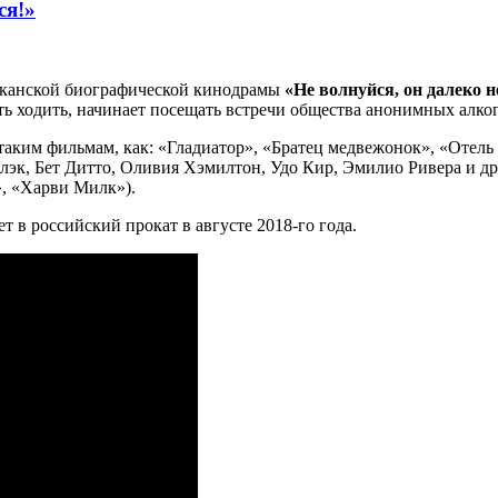
ся!»
иканской биографической кинодрамы
«Не волнуйся, он далеко н
 ходить, начинает посещать встречи общества анонимных алкого
аким фильмам, как: «Гладиатор», «Братец медвежонок», «Отель 
лэк, Бет Дитто, Оливия Хэмилтон, Удо Кир, Эмилио Ривера и д
, «Харви Милк»).
т в российский прокат в августе 2018-го года.