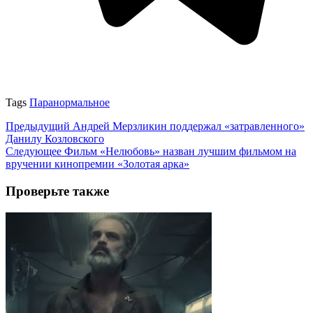
Tags
Паранормальное
Предыдущий
Андрей Мерзликин поддержал «затравленного»
Данилу Козловского
Следующее
Фильм «Нелюбовь» назван лучшим фильмом на
вручении кинопремии «Золотая арка»
Проверьте также