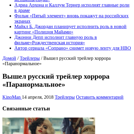
Адриа Архона и Каллум Тернер исполнят главные роли
в драме
Фильм «Пятый элемент» вновь покажут на российских
экранах
Майкл Б. Джордан планирует исполнить роль в новой
картине «Полиция Майами»
Джонни Депп исполнит главную роль в
фильме«Рождественская история»
Автор сериала «Сопрано» снимет новую ленту для HBO
Домой
/
Трейлеры
/
Вышел русский трейлер хоррора
«Паранормальное»
Вышел русский трейлер хоррора
«Паранормальное»
KinoMan
14 апреля, 2018
Трейлеры
Оставить комментарий
Связанные статьи