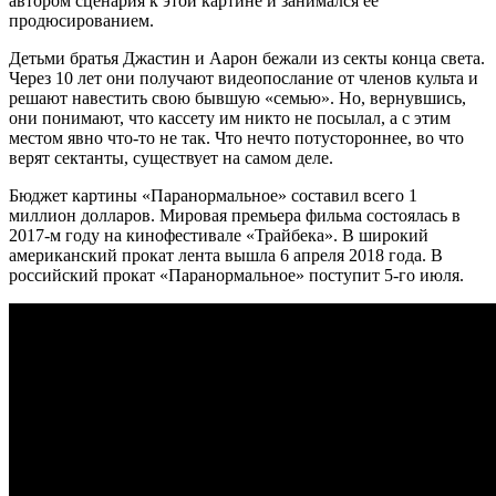
автором сценария к этой картине и занимался её
продюсированием.
Детьми братья Джастин и Аарон бежали из секты конца света.
Через 10 лет они получают видеопослание от членов культа и
решают навестить свою бывшую «семью». Но, вернувшись,
они понимают, что кассету им никто не посылал, а с этим
местом явно что-то не так. Что нечто потустороннее, во что
верят сектанты, существует на самом деле.
Бюджет картины «Паранормальное» составил всего 1
миллион долларов. Мировая премьера фильма состоялась в
2017-м году на кинофестивале «Трайбека». В широкий
американский прокат лента вышла 6 апреля 2018 года. В
российский прокат «Паранормальное» поступит 5-го июля.