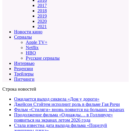
2016
2017
2018
2019
2020
2021
Новости кино
Сериалы
Apple TV+
Netflix
HBO
Русские сериалы
Интервью
Рецензии
Трейлеры
Питчинги
Строка новостей
Ожидается выход сиквела «Дом у дороги»
Джейсон Стэйтем исполнит роль в фильме Гая Ричи
Фильм «Стиляги» вновь появится на больших экранах
Продолжение фильма «Однажды… в Голливуде»
появиться на экранах летом 2026 года
Стала известна дата выхода фильма «Поцелуй
женщины-паука»