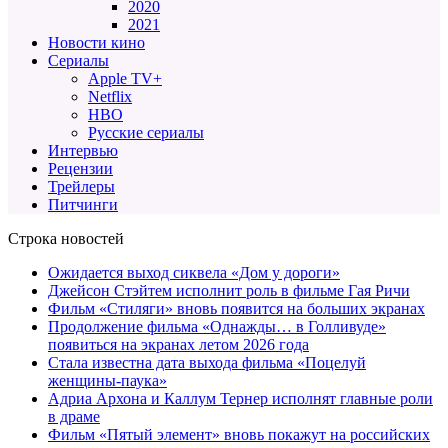
2020
2021
Новости кино
Сериалы
Apple TV+
Netflix
HBO
Русские сериалы
Интервью
Рецензии
Трейлеры
Питчинги
Строка новостей
Ожидается выход сиквела «Дом у дороги»
Джейсон Стэйтем исполнит роль в фильме Гая Ричи
Фильм «Стиляги» вновь появится на больших экранах
Продолжение фильма «Однажды… в Голливуде»
появиться на экранах летом 2026 года
Стала известна дата выхода фильма «Поцелуй
женщины-паука»
Адриа Архона и Каллум Тернер исполнят главные роли
в драме
Фильм «Пятый элемент» вновь покажут на российских