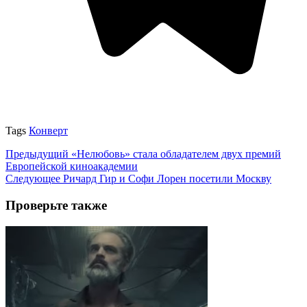
Tags
Конверт
Предыдущий
«Нелюбовь» стала обладателем двух премий
Европейской киноакадемии
Следующее
Ричард Гир и Софи Лорен посетили Москву
Проверьте также