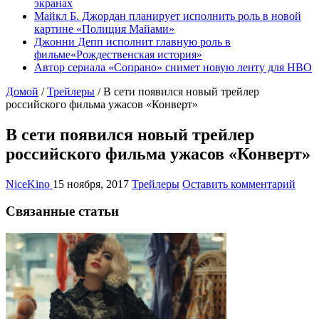
экранах
Майкл Б. Джордан планирует исполнить роль в новой
картине «Полиция Майами»
Джонни Депп исполнит главную роль в
фильме«Рождественская история»
Автор сериала «Сопрано» снимет новую ленту для HBO
Домой
/
Трейлеры
/
В сети появился новый трейлер
российского фильма ужасов «Конверт»
В сети появился новый трейлер
российского фильма ужасов «Конверт»
NiceKino
15 ноября, 2017
Трейлеры
Оставить комментарий
Связанные статьи