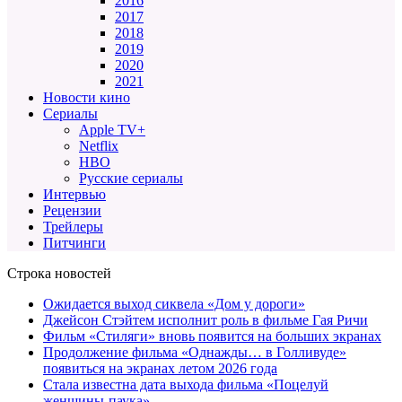
2016
2017
2018
2019
2020
2021
Новости кино
Сериалы
Apple TV+
Netflix
HBO
Русские сериалы
Интервью
Рецензии
Трейлеры
Питчинги
Строка новостей
Ожидается выход сиквела «Дом у дороги»
Джейсон Стэйтем исполнит роль в фильме Гая Ричи
Фильм «Стиляги» вновь появится на больших экранах
Продолжение фильма «Однажды… в Голливуде»
появиться на экранах летом 2026 года
Стала известна дата выхода фильма «Поцелуй
женщины-паука»