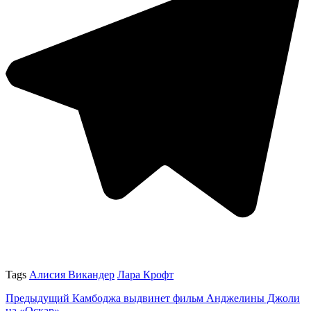
Tags
Алисия Викандер
Лара Крофт
Предыдущий
Камбоджа выдвинет фильм Анджелины Джоли
на «Оскар»