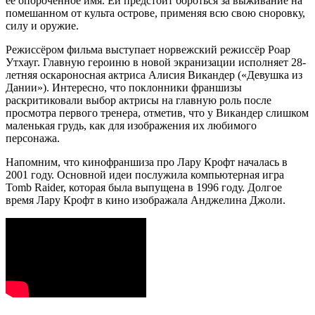
её опороченное имя. Ей предстоит бороться за выживание на
помешанном от культа острове, применяя всю свою сноровку,
силу и оружие.
Режиссёром фильма выступает норвежский режиссёр Роар
Утхауг. Главную героиню в новой экранизации исполняет 28-
летняя оскароносная актриса Алисия Викандер («Девушка из
Дании»). Интересно, что поклонники франшизы
раскритиковали выбор актрисы на главную роль после
просмотра первого тренера, отметив, что у Викандер слишком
маленькая грудь, как для изображения их любимого
персонажа.
Напомним, что кинофраншиза про Лару Крофт началась в
2001 году. Основной идеи послужила компьютерная игра
Tomb Raider, которая была выпущена в 1996 году. Долгое
время Лару Крофт в кино изображала Анджелина Джоли.