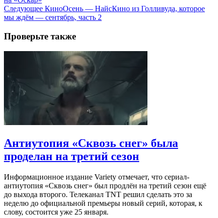
Следующее
КиноОсень — НайсКино из Голливуда, которое
мы ждём — сентябрь, часть 2
Проверьте также
Антиутопия «Сквозь снег» была
проделан на третий сезон
Информационное издание Variety отмечает, что сериал-
антиутопия «Сквозь снег» был продлён на третий сезон ещё
до выхода второго. Телеканал TNT решил сделать это за
неделю до официальной премьеры новый серий, которая, к
слову, состоится уже 25 января.