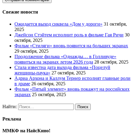
Свежие новости
Ожидается выход сиквела «Дом у дороги»
31 октября,
2025
Джейсон Стэйтем исполнит роль в фильме Гая Ричи
30
октября, 2025
Фильм «Стиляги» вновь появится на больших экранах
29 октября, 2025
Продолжение фильма «Однажды… в Голливуде»
появиться на экранах летом 2026 года
28 октября, 2025
Стала известна дата выхода фильма «Поцелуй
женщины-паука»
27 октября, 2025
Адриа Архона и Каллум Тернер исполнят главные роли
в драме
26 октября, 2025
Фильм «Пятый элемент» вновь покажут на российских
экранах
25 октября, 2025
Найти:
Реклама
ММКФ на НайсКино!