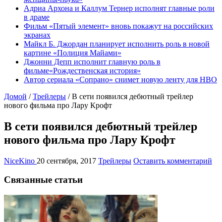
Адриа Архона и Каллум Тернер исполнят главные роли
в драме
Фильм «Пятый элемент» вновь покажут на российских
экранах
Майкл Б. Джордан планирует исполнить роль в новой
картине «Полиция Майами»
Джонни Депп исполнит главную роль в
фильме«Рождественская история»
Автор сериала «Сопрано» снимет новую ленту для HBO
Домой
/
Трейлеры
/
В сети появился дебютный трейлер
нового фильма про Лару Крофт
В сети появился дебютный трейлер
нового фильма про Лару Крофт
NiceKino
20 сентября, 2017
Трейлеры
Оставить комментарий
Связанные статьи