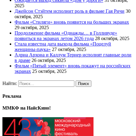
Ожидается выход сиквела «Дом у дороги»
31 октября,
2025
Джейсон Стэйтем исполнит роль в фильме Гая Ричи
30
октября, 2025
Фильм «Стиляги» вновь появится на больших экранах
29 октября, 2025
Продолжение фильма «Однажды… в Голливуде»
появиться на экранах летом 2026 года
28 октября, 2025
Стала известна дата выхода фильма «Поцелуй
женщины-паука»
27 октября, 2025
Адриа Архона и Каллум Тернер исполнят главные роли
в драме
26 октября, 2025
Фильм «Пятый элемент» вновь покажут на российских
экранах
25 октября, 2025
Найти:
Реклама
ММКФ на НайсКино!