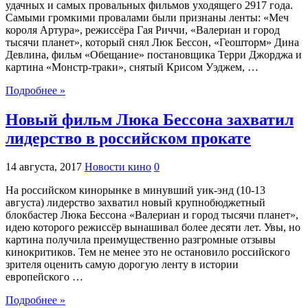
удачных и самых провальных фильмов уходящего 2917 года.
Самыми громкими провалами были признаны ленты: «Меч
короля Артура», режиссёра Гая Риччи, «Валериан и город
тысячи планет», который снял Люк Бессон, «Геошторм» Дина
Девлина, фильм «Обещание» постановщика Терри Джорджа и
картина «Монстр-траки», снятый Крисом Уэджем, …
Подробнее »
Новый фильм Люка Бессона захватил
лидерство в российском прокате
14 августа, 2017
Новости кино
0
На российском кинорынке в минувший уик-энд (10-13
августа) лидерство захватил новый крупнобюджетный
блокбастер Люка Бессона «Валериан и город тысячи планет»,
идею которого режиссёр вынашивал более десяти лет. Увы, но
картина получила преимущественно разгромные отзывы
кинокритиков. Тем не менее это не остановило российского
зрителя оценить самую дорогую ленту в истории
европейского …
Подробнее »