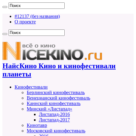
#12137 (без названия)
О проекте
НайсКино Кино и кинофестивали
планеты
Кинофестивали
Берлинский кинофестиваль
Венецианский кинофестиваль
Каннский кинофестиваль
Минский «Листапад»
Листапад-2016
Листапад-2017
Кинотавр
Московский кинофестиваль