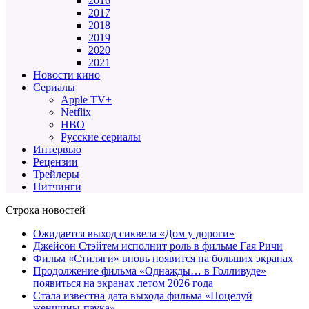
2016
2017
2018
2019
2020
2021
Новости кино
Сериалы
Apple TV+
Netflix
HBO
Русские сериалы
Интервью
Рецензии
Трейлеры
Питчинги
Строка новостей
Ожидается выход сиквела «Дом у дороги»
Джейсон Стэйтем исполнит роль в фильме Гая Ричи
Фильм «Стиляги» вновь появится на больших экранах
Продолжение фильма «Однажды… в Голливуде»
появиться на экранах летом 2026 года
Стала известна дата выхода фильма «Поцелуй
женщины-паука»