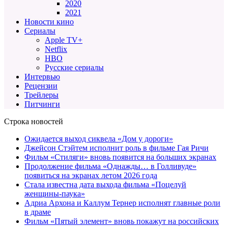
2020
2021
Новости кино
Сериалы
Apple TV+
Netflix
HBO
Русские сериалы
Интервью
Рецензии
Трейлеры
Питчинги
Строка новостей
Ожидается выход сиквела «Дом у дороги»
Джейсон Стэйтем исполнит роль в фильме Гая Ричи
Фильм «Стиляги» вновь появится на больших экранах
Продолжение фильма «Однажды… в Голливуде»
появиться на экранах летом 2026 года
Стала известна дата выхода фильма «Поцелуй
женщины-паука»
Адриа Архона и Каллум Тернер исполнят главные роли
в драме
Фильм «Пятый элемент» вновь покажут на российских