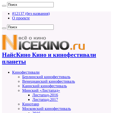
#12137 (без названия)
О проекте
НайсКино Кино и кинофестивали
планеты
Кинофестивали
Берлинский кинофестиваль
Венецианский кинофестиваль
Каннский кинофестиваль
Минский «Листапад»
Листапад-2016
Листапад-2017
Кинотавр
Московский кинофестиваль