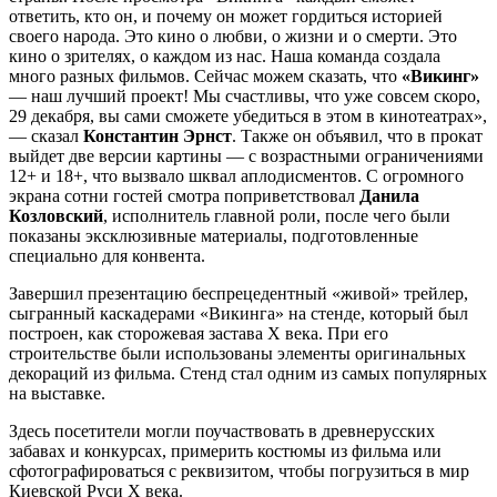
ответить, кто он, и почему он может гордиться историей
своего народа. Это кино о любви, о жизни и о смерти. Это
кино о зрителях, о каждом из нас. Наша команда создала
много разных фильмов. Сейчас можем сказать, что
«Викинг»
— наш лучший проект! Мы счастливы, что уже совсем скоро,
29 декабря, вы сами сможете убедиться в этом в кинотеатрах»,
— сказал
Константин Эрнст
. Также он объявил, что в прокат
выйдет две версии картины — с возрастными ограничениями
12+ и 18+, что вызвало шквал аплодисментов. С огромного
экрана сотни гостей смотра поприветствовал
Данила
Козловский
, исполнитель главной роли, после чего были
показаны эксклюзивные материалы, подготовленные
специально для конвента.
Завершил презентацию беспрецедентный «живой» трейлер,
сыгранный каскадерами «Викинга» на стенде, который был
построен, как сторожевая застава Х века. При его
строительстве были использованы элементы оригинальных
декораций из фильма. Стенд стал одним из самых популярных
на выставке.
Здесь посетители могли поучаствовать в древнерусских
забавах и конкурсах, примерить костюмы из фильма или
сфотографироваться с реквизитом, чтобы погрузиться в мир
Киевской Руси Х века.