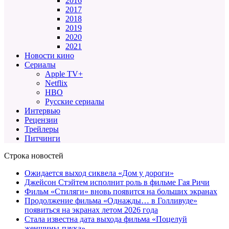
2016
2017
2018
2019
2020
2021
Новости кино
Сериалы
Apple TV+
Netflix
HBO
Русские сериалы
Интервью
Рецензии
Трейлеры
Питчинги
Строка новостей
Ожидается выход сиквела «Дом у дороги»
Джейсон Стэйтем исполнит роль в фильме Гая Ричи
Фильм «Стиляги» вновь появится на больших экранах
Продолжение фильма «Однажды… в Голливуде»
появиться на экранах летом 2026 года
Стала известна дата выхода фильма «Поцелуй
женщины-паука»