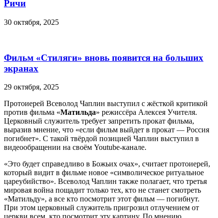
Ричи
30 октября, 2025
Фильм «Стиляги» вновь появится на больших
экранах
29 октября, 2025
Протоиерей Всеволод Чаплин выступил с жёсткой критикой
против фильма «
Матильда
» режиссёра Алексея Учителя.
Церковный служитель требует запретить прокат фильма,
выразив мнение, что «если фильм выйдет в прокат — Россия
погибнет». С такой твёрдой позицией Чаплин выступил в
видеообращении на своём Youtube-канале.
«Это будет справедливо в Божьих очах», считает протоиерей,
который видит в фильме новое «символическое ритуальное
цареубийство». Всеволод Чаплин также полагает, что третья
мировая война пощадит только тех, кто не станет смотреть
«Матильду», а все кто посмотрит этот фильм — погибнут.
При этом церковный служитель пригрозил отлучением от
церкви всем, кто посмотрит эту картину. По мнению