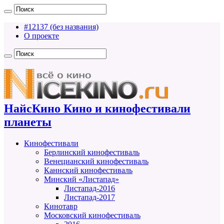
#12137 (без названия)
О проекте
НайсКино Кино и кинофестивали
планеты
Кинофестивали
Берлинский кинофестиваль
Венецианский кинофестиваль
Каннский кинофестиваль
Минский «Листапад»
Листапад-2016
Листапад-2017
Кинотавр
Московский кинофестиваль