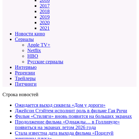
2016
2017
2018
2019
2020
2021
Новости кино
Сериалы
Apple TV+
Netflix
HBO
Русские сериалы
Интервью
Рецензии
Трейлеры
Питчинги
Строка новостей
Ожидается выход сиквела «Дом у дороги»
Джейсон Стэйтем исполнит роль в фильме Гая Ричи
Фильм «Стиляги» вновь появится на больших экранах
Продолжение фильма «Однажды… в Голливуде»
появиться на экранах летом 2026 года
Стала известна дата выхода фильма «Поцелуй
женщины-паука»