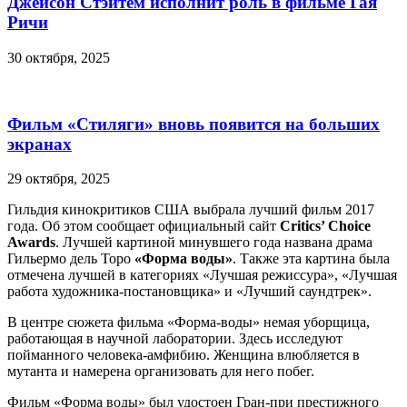
Джейсон Стэйтем исполнит роль в фильме Гая
Ричи
30 октября, 2025
Фильм «Стиляги» вновь появится на больших
экранах
29 октября, 2025
Гильдия кинокритиков США выбрала лучший фильм 2017
года. Об этом сообщает официальный сайт
Critics’ Choice
Awards
. Лучшей картиной минувшего года названа драма
Гильермо дель Торо
«Форма воды»
. Также эта картина была
отмечена лучшей в категориях «Лучшая режиссура», «Лучшая
работа художника-постановщика» и «Лучший саундтрек».
В центре сюжета фильма «Форма-воды» немая уборщица,
работающая в научной лаборатории. Здесь исследуют
пойманного человека-амфибию. Женщина влюбляется в
мутанта и намерена организовать для него побег.
Фильм «Форма воды» был удостоен Гран-при престижного