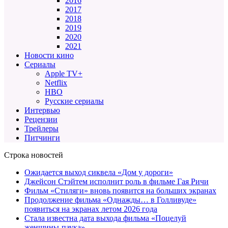
2016
2017
2018
2019
2020
2021
Новости кино
Сериалы
Apple TV+
Netflix
HBO
Русские сериалы
Интервью
Рецензии
Трейлеры
Питчинги
Строка новостей
Ожидается выход сиквела «Дом у дороги»
Джейсон Стэйтем исполнит роль в фильме Гая Ричи
Фильм «Стиляги» вновь появится на больших экранах
Продолжение фильма «Однажды… в Голливуде»
появиться на экранах летом 2026 года
Стала известна дата выхода фильма «Поцелуй
женщины-паука»