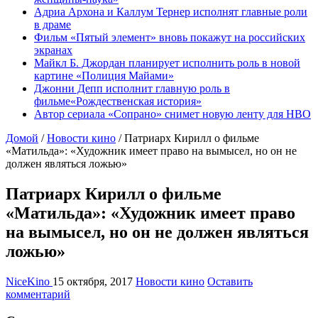
Адриа Архона и Каллум Тернер исполнят главные роли
в драме
Фильм «Пятый элемент» вновь покажут на российских
экранах
Майкл Б. Джордан планирует исполнить роль в новой
картине «Полиция Майами»
Джонни Депп исполнит главную роль в
фильме«Рождественская история»
Автор сериала «Сопрано» снимет новую ленту для HBO
Домой
/
Новости кино
/
Патриарх Кирилл о фильме
«Матильда»: «Художник имеет право на вымысел, но он не
должен являться ложью»
Патриарх Кирилл о фильме
«Матильда»: «Художник имеет право
на вымысел, но он не должен являться
ложью»
NiceKino
15 октября, 2017
Новости кино
Оставить
комментарий