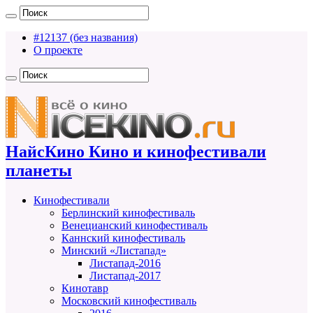
#12137 (без названия)
О проекте
НайсКино Кино и кинофестивали
планеты
Кинофестивали
Берлинский кинофестиваль
Венецианский кинофестиваль
Каннский кинофестиваль
Минский «Листапад»
Листапад-2016
Листапад-2017
Кинотавр
Московский кинофестиваль