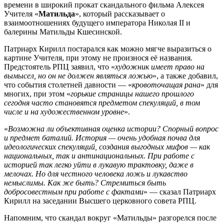
времени в широкий прокат скандального фильма Алексея
Учителя «
Матильда
», который рассказывает о
взаимоотношениях будущего императора Николая II и
балерины Матильды Кшесинской.
Патриарх Кирилл постарался как можно мягче выразиться о
картине Учителя, при этому не произнося её названия.
Предстоятель РПЦ заявил, что «
художник имеет право на
вымысел, но он не должен являться ложью
», а также добавил,
что события столетней давности — «
кровоточащая рана
» для
многих, при этом «
горькие страницы нашего прошлого
сегодня часто становятся предметом спекуляций, в том
числе и на художественном уровне
».
«
Возможна ли объективная оценка истории? Спорный вопрос
и предмет баталий. История — очень удобная почва для
идеологических спекуляций, создания выгодных мифов — как
национальных, так и антинациональных. При работе с
историей так легко уйти в лукавую трактовку, даже в
мелочах. Но для честного человека ложь и лукавство
немыслимы. Как же быть? Стремиться быть
добросовестным при работе с фактами
» — сказал Патриарх
Кирилл на заседании Высшего церковного совета РПЦ.
Напомним, что скандал вокруг «Матильды» разгорелся после