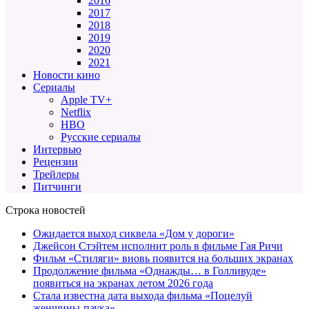
2016
2017
2018
2019
2020
2021
Новости кино
Сериалы
Apple TV+
Netflix
HBO
Русские сериалы
Интервью
Рецензии
Трейлеры
Питчинги
Строка новостей
Ожидается выход сиквела «Дом у дороги»
Джейсон Стэйтем исполнит роль в фильме Гая Ричи
Фильм «Стиляги» вновь появится на больших экранах
Продолжение фильма «Однажды… в Голливуде»
появиться на экранах летом 2026 года
Стала известна дата выхода фильма «Поцелуй
женщины-паука»