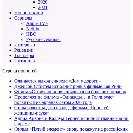
2020
2021
Новости кино
Сериалы
Apple TV+
Netflix
HBO
Русские сериалы
Интервью
Рецензии
Трейлеры
Питчинги
Строка новостей
Ожидается выход сиквела «Дом у дороги»
Джейсон Стэйтем исполнит роль в фильме Гая Ричи
Фильм «Стиляги» вновь появится на больших экранах
Продолжение фильма «Однажды… в Голливуде»
появиться на экранах летом 2026 года
Стала известна дата выхода фильма «Поцелуй
женщины-паука»
Адриа Архона и Каллум Тернер исполнят главные роли
в драме
Фильм «Пятый элемент» вновь покажут на российских