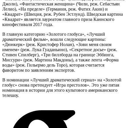
Джоли), «Фантастическая женщина» (Чили, реж. Себастьян
Лелио), «На пределе» (Германия, реж. Фатих Акин) и
«Квадрат» (Швеция, реж. Рубен Эстлунд). Шведская картина
«Квадрат» является лауреатом главного приза Каннского
кинофестиваля 2017 года.
В главную категорию «Золотого глобуса», «Лучший
драматический фильм», вошли следующие картины:
«Дюнкерк» (реж. Кристофер Нолан), «Зови меня своим
именем» (реж. Лука Гуаданьино), «Секретное досье» (реж.
Стивен Спилберг), «Три биллборда на границе Эббинга,
Миссури» (реж. Мартина Макдоны), а также лента «Форма
воды» (реж. Гильермо дель Торо), которая считается
фаворитом по заявлениям экспертов.
В номинации «Лучший драматический сериал» на «Золотой
глобус» снова претендует «Игра престолов». Это уже пятая
номинация в истории для этого культового американского
телешоу.