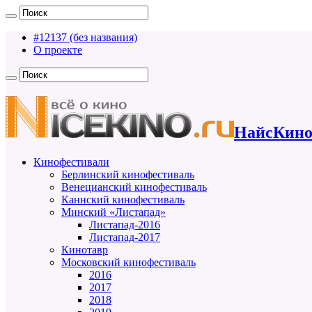
#12137 (без названия)
О проекте
НайсКино
Кинофестивали
Берлинский кинофестиваль
Венецианский кинофестиваль
Каннский кинофестиваль
Минский «Листапад»
Листапад-2016
Листапад-2017
Кинотавр
Московский кинофестиваль
2016
2017
2018