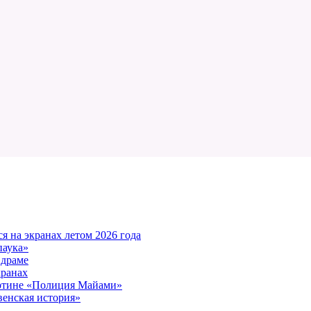
 на экранах летом 2026 года
паука»
 драме
кранах
артине «Полиция Майами»
енская история»