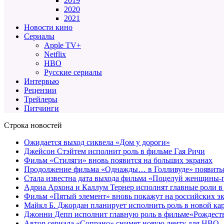
2019
2020
2021
Новости кино
Сериалы
Apple TV+
Netflix
HBO
Русские сериалы
Интервью
Рецензии
Трейлеры
Питчинги
Строка новостей
Ожидается выход сиквела «Дом у дороги»
Джейсон Стэйтем исполнит роль в фильме Гая Ричи
Фильм «Стиляги» вновь появится на больших экранах
Продолжение фильма «Однажды… в Голливуде» появиться
Стала известна дата выхода фильма «Поцелуй женщины-
Адриа Архона и Каллум Тернер исполнят главные роли в
Фильм «Пятый элемент» вновь покажут на российских э
Майкл Б. Джордан планирует исполнить роль в новой к
Джонни Депп исполнит главную роль в фильме«Рождеств
Автор сериала «Сопрано» снимет новую ленту для HBO