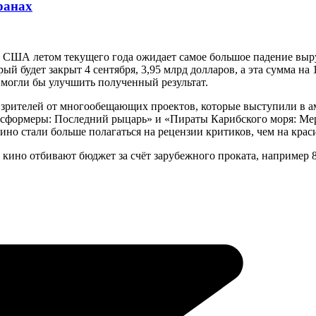
ранах
к США летом текущего года ожидает самое большое падение выруч
ый будет закрыт 4 сентября, 3,95 млрд долларов, а эта сумма на
 могли бы улучшить полученный результат.
зрителей от многообещающих проектов, которые выступили в а
ансформеры: Последний рыцарь» и «Пираты Карибского моря: Мер
ино стали больше полагаться на рецензии критиков, чем на крас
и кино отбивают бюджет за счёт зарубежного проката, наприме