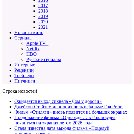
2016
2017
2018
2019
2020
2021
Новости кино
Сериалы
Apple TV+
Netflix
HBO
Русские сериалы
Интервью
Рецензии
Трейлеры
Питчинги
Строка новостей
Ожидается выход сиквела «Дом у дороги»
Джейсон Стэйтем исполнит роль в фильме Гая Ричи
Фильм «Стиляги» вновь появится на больших экранах
Продолжение фильма «Однажды… в Голливуде»
появиться на экранах летом 2026 года
Стала известна дата выхода фильма «Поцелуй
женщины-паука»