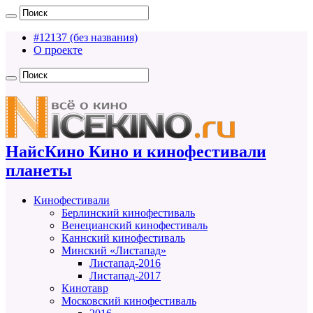
#12137 (без названия)
О проекте
НайсКино Кино и кинофестивали
планеты
Кинофестивали
Берлинский кинофестиваль
Венецианский кинофестиваль
Каннский кинофестиваль
Минский «Листапад»
Листапад-2016
Листапад-2017
Кинотавр
Московский кинофестиваль