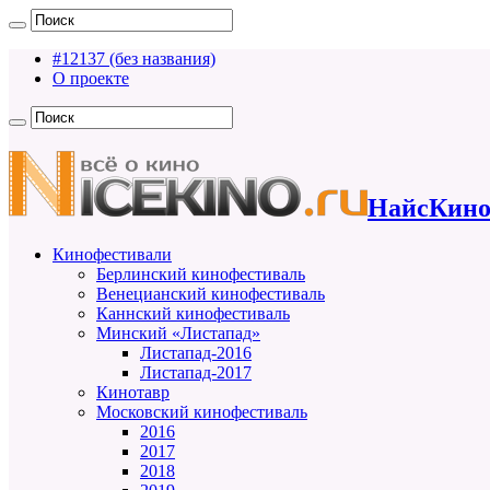
#12137 (без названия)
О проекте
НайсКино
Кинофестивали
Берлинский кинофестиваль
Венецианский кинофестиваль
Каннский кинофестиваль
Минский «Листапад»
Листапад-2016
Листапад-2017
Кинотавр
Московский кинофестиваль
2016
2017
2018