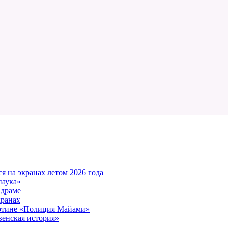
 на экранах летом 2026 года
паука»
 драме
кранах
артине «Полиция Майами»
енская история»