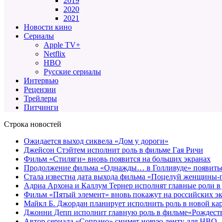
2019
2020
2021
Новости кино
Сериалы
Apple TV+
Netflix
HBO
Русские сериалы
Интервью
Рецензии
Трейлеры
Питчинги
Строка новостей
Ожидается выход сиквела «Дом у дороги»
Джейсон Стэйтем исполнит роль в фильме Гая Ричи
Фильм «Стиляги» вновь появится на больших экранах
Продолжение фильма «Однажды… в Голливуде» появиться
Стала известна дата выхода фильма «Поцелуй женщины-
Адриа Архона и Каллум Тернер исполнят главные роли в
Фильм «Пятый элемент» вновь покажут на российских э
Майкл Б. Джордан планирует исполнить роль в новой к
Джонни Депп исполнит главную роль в фильме«Рождеств
Автор сериала «Сопрано» снимет новую ленту для HBO