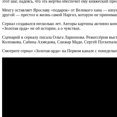
этот шаг, надеясь, что эта жертва обеспечит ему княжеский пре
Менгу оставляет Ярославу «подарок» от Великого хана — юную 
другой — престол и жизнь самой Наргиз, которую не принимает
Сериал создавался несколько лет. Авторы картины активно кон
«Золотая орда» не об истории, а о чувствах.
Сценарий к сериалу писала Ольга Ларионова. Режиссёром выс
Колпакова, Сабина Ахмедова, Санжар Мади, Сергей Пускепали
Смотрите сериал «Золотая орда» на Первом канале с понедельн