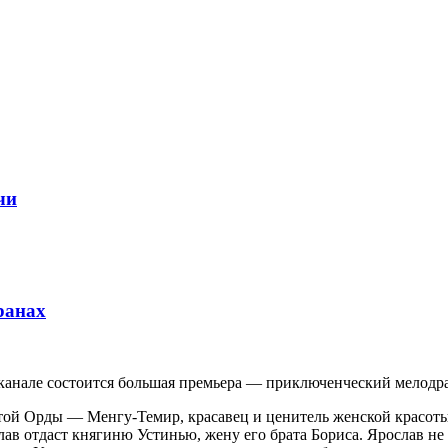
чи
ранах
м канале состоится большая премьера — приключенческий мелод
отой Орды — Менгу-Темир, красавец и ценитель женской красоты
лав отдаст княгиню Устинью, жену его брата Бориса. Ярослав не