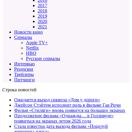
2016
2017
2018
2019
2020
2021
Новости кино
Сериалы
Apple TV+
Netflix
HBO
Русские сериалы
Интервью
Рецензии
Трейлеры
Питчинги
Строка новостей
Ожидается выход сиквела «Дом у дороги»
Джейсон Стэйтем исполнит роль в фильме Гая Ричи
Фильм «Стиляги» вновь появится на больших экранах
Продолжение фильма «Однажды… в Голливуде»
появиться на экранах летом 2026 года
Стала известна дата выхода фильма «Поцелуй
женщины-паука»