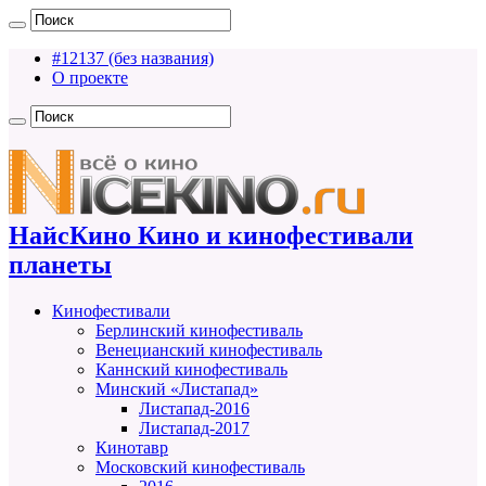
#12137 (без названия)
О проекте
НайсКино Кино и кинофестивали
планеты
Кинофестивали
Берлинский кинофестиваль
Венецианский кинофестиваль
Каннский кинофестиваль
Минский «Листапад»
Листапад-2016
Листапад-2017
Кинотавр
Московский кинофестиваль