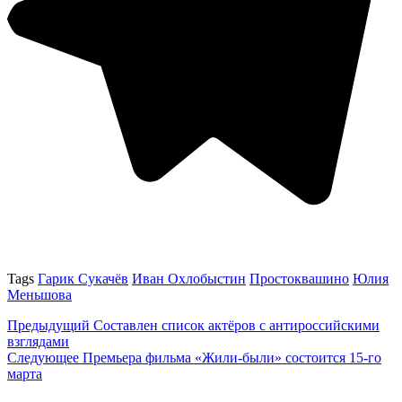
Tags
Гарик Сукачёв
Иван Охлобыстин
Простоквашино
Юлия
Меньшова
Предыдущий
Составлен список актёров с антироссийскими
взглядами
Следующее
Премьера фильма «Жили-были» состоится 15-го
марта