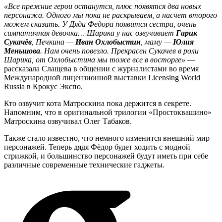
«Все прежние герои останутся, плюс появятся два новых
персонажа. Одного мы пока не раскрываем, а насчет второго
можем сказать. У Дяди Федора появится сестра, очень
симпатичная девочка… Шарика у нас озвучивает
Гарик
Сукачёв
, Печкина —
Иван Охлобыстин
, маму —
Юлия
Меньшова
. Нам очень повезло. Прекрасен Сукачев в роли
Шарика, от Охлобыстина мы тоже все в восторге»
—
рассказала Слащева в общении с журналистами во время
Международной лицензионной выставки Licensing World
Russia в Крокус Экспо.
Кто озвучит кота Матроскина пока держится в секрете.
Напомним, что в оригинальной трилогии «Простоквашино»
Матроскина озвучивал Олег Табаков.
Также стало известно, что немного изменится внешний мир
персонажей. Теперь дядя Фёдор будет ходить с модной
стрижкой, и большинство персонажей будут иметь при себе
различные современные технические гаджеты.