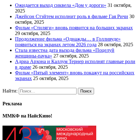
Ожидается выход сиквела «Дом у дороги»
31 октября,
2025
Джейсон Стэйтем исполнит роль в фильме Гая Ричи
30
октября, 2025
Фильм «Стиляги» вновь появится на больших экранах
29 октября, 2025
Продолжение фильма «Однажды… в Голливуде»
появиться на экранах летом 2026 года
28 октября, 2025
Стала известна дата выхода фильма «Поцелуй
женщины-паука»
27 октября, 2025
Адриа Архона и Каллум Тернер исполнят главные роли
в драме
26 октября, 2025
Фильм «Пятый элемент» вновь покажут на российских
экранах
25 октября, 2025
Найти:
Реклама
ММКФ на НайсКино!