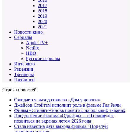
2016
2017
2018
2019
2020
2021
Новости кино
Сериалы
Apple TV+
Netflix
HBO
Русские сериалы
Интервью
Рецензии
Трейлеры
Питчинги
Строка новостей
Ожидается выход сиквела «Дом у дороги»
Джейсон Стэйтем исполнит роль в фильме Гая Ричи
Фильм «Стиляги» вновь появится на больших экранах
Продолжение фильма «Однажды… в Голливуде»
появиться на экранах летом 2026 года
Стала известна дата выхода фильма «Поцелуй
женщины-паука»