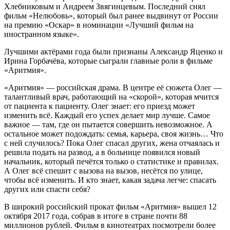
Хлебниковым и Андреем Звягинцевым. Последний снял
фильм «Нелюбовь», который был ранее выдвинут от России
на премию «Оскар» в номинации «Лучший фильм на
иностранном языке».
Лучшими актёрами года были признаны Александр Яценко и
Ирина Горбачёва, которые сыграли главные роли в фильме
«Аритмия».
«Аритмия» — российская драма. В центре её сюжета Олег —
талантливый врач, работающий на «скорой», которая мчится
от пациента к пациенту. Олег знает: его приезд может
изменить всё. Каждый его успех делает мир лучше. Самое
важное — там, где он пытается совершить невозможное. А
остальное может подождать: семья, карьера, своя жизнь… Что
с ней случилось? Пока Олег спасал других, жена отчаялась и
решила подать на развод, а в больнице появился новый
начальник, который печётся только о статистике и правилах.
А Олег всё спешит с вызова на вызов, несётся по улице,
чтобы всё изменить. И кто знает, какая задача легче: спасать
других или спасти себя?
В широкий российский прокат фильм «Аритмия» вышел 12
октября 2017 года, собрав в итоге в стране почти 88
миллионов рублей. Фильм в кинотеатрах посмотрели более