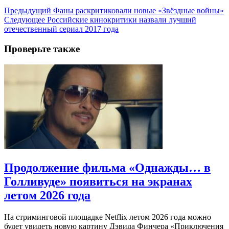
Предыдущий
Фаны раскритиковали новые «Звёздные войны»
Следующее
Российские кинокритики назвали лучший
отечественный сериал 2017 года
Проверьте также
Продолжение фильма «Однажды… в
Голливуде» появиться на экранах
летом 2026 года
На стриминговой площадке Netflix летом 2026 года можно
будет увидеть новую картину Дэвида Финчера «Приключения