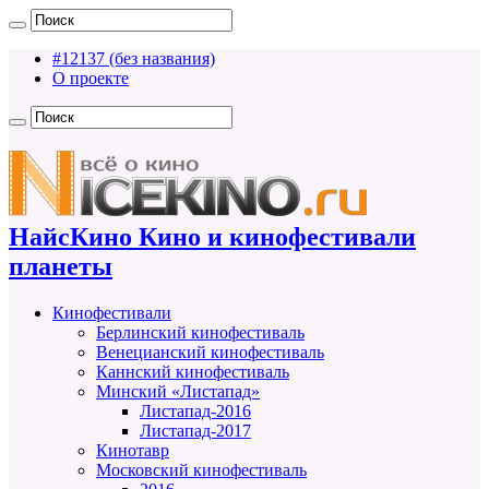
#12137 (без названия)
О проекте
НайсКино Кино и кинофестивали
планеты
Кинофестивали
Берлинский кинофестиваль
Венецианский кинофестиваль
Каннский кинофестиваль
Минский «Листапад»
Листапад-2016
Листапад-2017
Кинотавр
Московский кинофестиваль