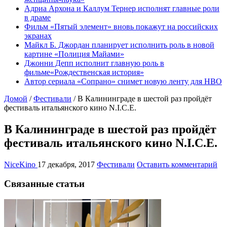
Адриа Архона и Каллум Тернер исполнят главные роли
в драме
Фильм «Пятый элемент» вновь покажут на российских
экранах
Майкл Б. Джордан планирует исполнить роль в новой
картине «Полиция Майами»
Джонни Депп исполнит главную роль в
фильме«Рождественская история»
Автор сериала «Сопрано» снимет новую ленту для HBO
Домой
/
Фестивали
/
В Калининграде в шестой раз пройдёт
фестиваль итальянского кино N.I.C.E.
В Калининграде в шестой раз пройдёт
фестиваль итальянского кино N.I.C.E.
NiceKino
17 декабря, 2017
Фестивали
Оставить комментарий
Связанные статьи