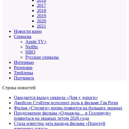
2016
2017
2018
2019
2020
2021
Новости кино
Сериалы
Apple TV+
Netflix
HBO
Русские сериалы
Интервью
Рецензии
Трейлеры
Питчинги
Строка новостей
Ожидается выход сиквела «Дом у дороги»
Джейсон Стэйтем исполнит роль в фильме Гая Ричи
Фильм «Стиляги» вновь появится на больших экранах
Продолжение фильма «Однажды… в Голливуде»
появиться на экранах летом 2026 года
Стала известна дата выхода фильма «Поцелуй
женщины-паука»