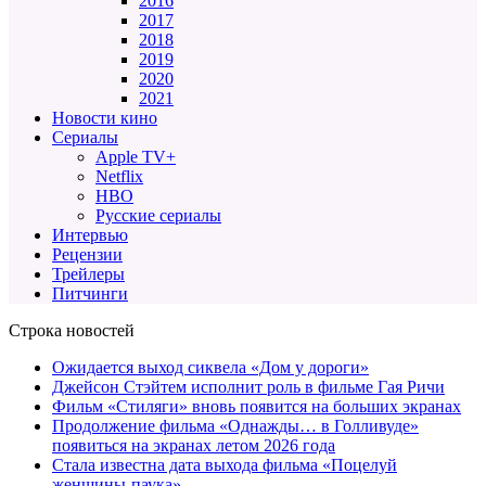
2016
2017
2018
2019
2020
2021
Новости кино
Сериалы
Apple TV+
Netflix
HBO
Русские сериалы
Интервью
Рецензии
Трейлеры
Питчинги
Строка новостей
Ожидается выход сиквела «Дом у дороги»
Джейсон Стэйтем исполнит роль в фильме Гая Ричи
Фильм «Стиляги» вновь появится на больших экранах
Продолжение фильма «Однажды… в Голливуде»
появиться на экранах летом 2026 года
Стала известна дата выхода фильма «Поцелуй
женщины-паука»