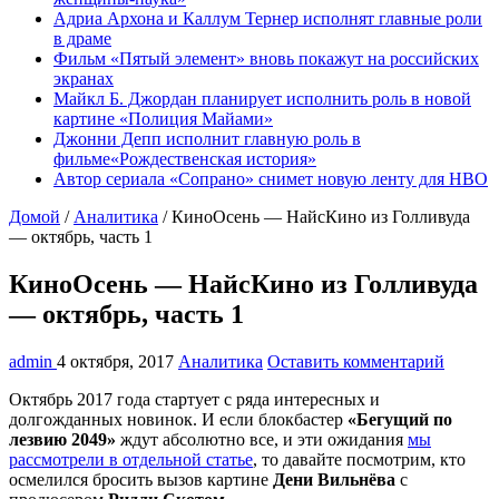
Адриа Архона и Каллум Тернер исполнят главные роли
в драме
Фильм «Пятый элемент» вновь покажут на российских
экранах
Майкл Б. Джордан планирует исполнить роль в новой
картине «Полиция Майами»
Джонни Депп исполнит главную роль в
фильме«Рождественская история»
Автор сериала «Сопрано» снимет новую ленту для HBO
Домой
/
Аналитика
/
КиноОсень — НайсКино из Голливуда
— октябрь, часть 1
КиноОсень — НайсКино из Голливуда
— октябрь, часть 1
admin
4 октября, 2017
Аналитика
Оставить комментарий
Октябрь 2017 года стартует с ряда интересных и
долгожданных новинок. И если блокбастер
«Бегущий по
лезвию 2049»
ждут абсолютно все, и эти ожидания
мы
рассмотрели в отдельной статье
, то давайте посмотрим, кто
осмелился бросить вызов картине
Дени Вильнёва
с