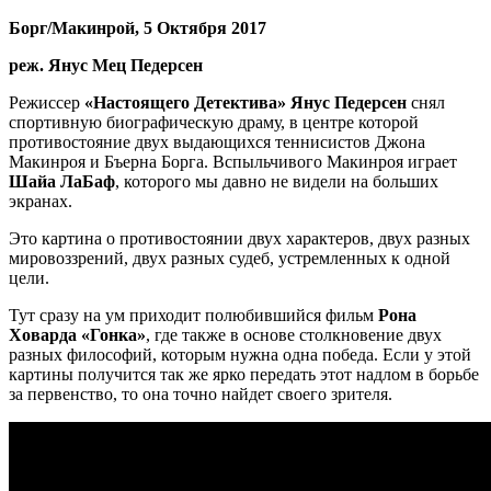
Борг/Макинрой, 5 Октября 2017
реж. Янус Мец Педерсен
Режиссер
«Настоящего Детектива»
Янус Педерсен
снял
спортивную биографическую драму, в центре которой
противостояние двух выдающихся теннисистов Джона
Макинроя и Бъерна Борга. Вспыльчивого Макинроя играет
Шайа ЛаБаф
, которого мы давно не видели на больших
экранах.
Это картина о противостоянии двух характеров, двух разных
мировоззрений, двух разных судеб, устремленных к одной
цели.
Тут сразу на ум приходит полюбившийся фильм
Рона
Ховарда
«Гонка»
, где также в основе столкновение двух
разных философий, которым нужна одна победа. Если у этой
картины получится так же ярко передать этот надлом в борьбе
за первенство, то она точно найдет своего зрителя.