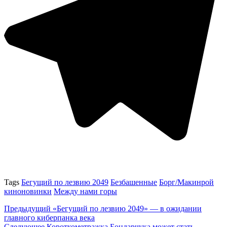
Tags
Бегущий по лезвию 2049
Безбашенные
Борг/Макинрой
киноновинки
Между нами горы
Предыдущий
«Бегущий по лезвию 2049» — в ожидании
главного киберпанка века
Следующее
Короткометражка Бондарчука может стать