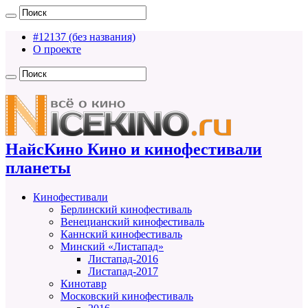
#12137 (без названия)
О проекте
НайсКино Кино и кинофестивали
планеты
Кинофестивали
Берлинский кинофестиваль
Венецианский кинофестиваль
Каннский кинофестиваль
Минский «Листапад»
Листапад-2016
Листапад-2017
Кинотавр
Московский кинофестиваль