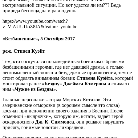
экстримальной ситуации. Но вот удастся ли им??? Ведь
природа беспощадна и равнодушна.
https://www.youtube.com/watch?
v=VjAUUUoZ8IA&feature=youtu.be
«Безбашенные», 5 Октября 2017
реж. Стивен Куэйт
Тем, кто соскучился по комедийным боевикам с бравыми
безбашенными героями, где нет давящей драмы, а только
легкомысленный экшэн и безудержные приключения, тем не
стоит обделять вниманием боевик
Стивена Куэйта
, который
монтировал ранее
«Бездну»
Джеймса Кэмерона
и снимал с
ним
«Чужие из Бездны»
.
Главные персонажи – отряд Морских Котиков. Эти
американские отморозки (в хорошем смысле это слова)
косячат при исполнении своего задания в Боснии. После
отменной «выдрючки», которую им, кстати, задаёт герой
оскароносного
Дж. К. Симмонса
, они решают нарушить
присягу, гонимые золотой лихорадкой.
Они хотят поднять со дна озера огромную тучу золота,