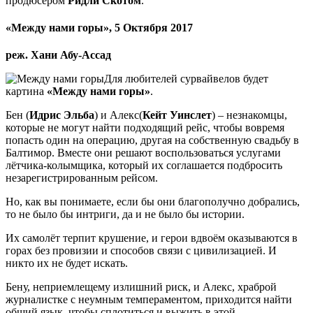
продюсером
Ридли Скотом
.
«Между нами горы», 5 Октября 2017
реж. Хани Абу-Ассад
Для любителей сурвайвелов будет
картина
«Между нами горы»
.
Бен (
Идрис Эльба
) и Алекс(
Кейт Уинслет
) – незнакомцы,
которые не могут найти подходящий рейс, чтобы вовремя
попасть один на операцию, другая на собственную свадьбу в
Балтимор. Вместе они решают воспользоваться услугами
лётчика-колымщика, который их соглашается подбросить
незарегистрированным рейсом.
Но, как вы понимаете, если бы они благополучно добрались,
то не было бы интриги, да и не было бы истории.
Их самолёт терпит крушение, и герои вдвоём оказываются в
горах без провизии и способов связи с цивилизацией. И
никто их не будет искать.
Бену, неприемлещему излишний риск, и Алекс, храброй
журналистке с неумным темпераментом, приходится найти
общий язык, чтобы сплотиться и выжить в этой