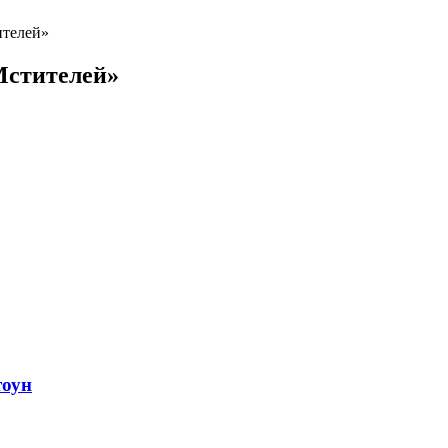
телей»
Мстителей»
тоун