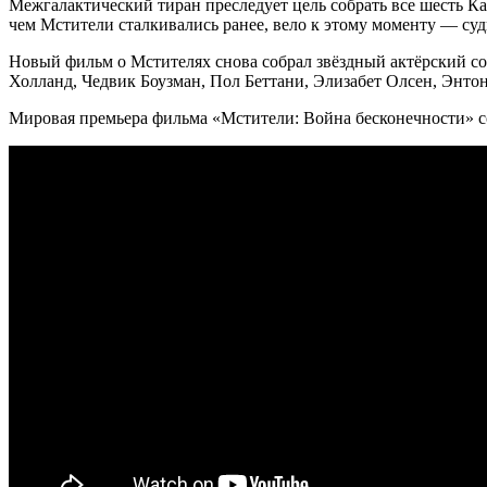
Межгалактический тиран преследует цель собрать все шесть К
чем Мстители сталкивались ранее, вело к этому моменту — суд
Новый фильм о Мстителях снова собрал звёздный актёрский со
Холланд, Чедвик Боузман, Пол Беттани, Элизабет Олсен, Энто
Мировая премьера фильма «Мстители: Война бесконечности» сос