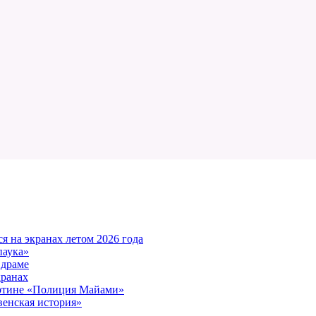
 на экранах летом 2026 года
паука»
 драме
кранах
артине «Полиция Майами»
енская история»