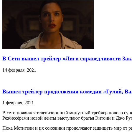
В Сети вышел трейлер «Лиги справедливости За
14 февраля, 2021
Вышел трейлер продолжения комедии «Гуляй, Ва
1 февраля, 2021
В сети появился телевизионный минутный трейлер нового суп
Режиссёрами новой ленты выступают братья Энтони и Джо Русс
Пока Мстители и их союзники продолжают защищать мир от разл