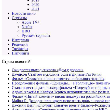
2019
2020
2021
Новости кино
Сериалы
Apple TV+
Netflix
HBO
Русские сериалы
Интервью
Рецензии
Трейлеры
Питчинги
Строка новостей
Ожидается выход сиквела «Дом у дороги»
Джейсон Стэйтем исполнит роль в фильме Гая Ричи
Фильм «Стиляги» вновь появится на больших экранах
Продолжение фильма «Однажды… в Голливуде» появиться
Стала известна дата выхода фильма «Поцелуй женщины-
Адриа Архона и Каллум Тернер исполнят главные роли в
Фильм «Пятый элемент» вновь покажут на российских э
Майкл Б. Джордан планирует исполнить роль в новой к
Джонни Депп исполнит главную роль в фильме«Рождеств
Автор сериала «Сопрано» снимет новую ленту для HBO