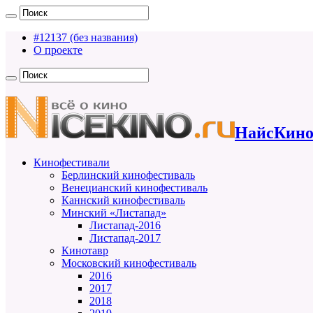
#12137 (без названия)
О проекте
НайсКино
Кинофестивали
Берлинский кинофестиваль
Венецианский кинофестиваль
Каннский кинофестиваль
Минский «Листапад»
Листапад-2016
Листапад-2017
Кинотавр
Московский кинофестиваль
2016
2017
2018