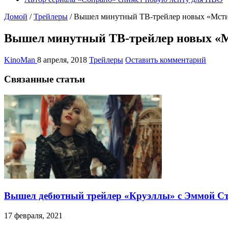
Домой
/
Трейлеры
/
Вышел минутный ТВ-трейлер новых «Мсти
Вышел минутный ТВ-трейлер новых «
KinoMan
8 апреля, 2018
Трейлеры
Оставить комментарий
Связанные статьи
Вышел дебютный трейлер «Круэллы» с Эммой С
17 февраля, 2021