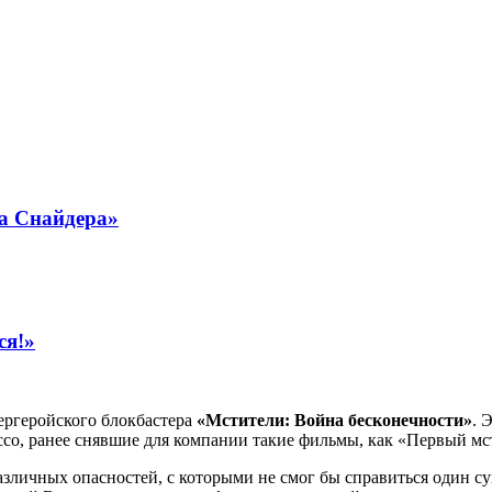
ка Снайдера»
ся!»
ергеройского блокбастера
«Мстители: Война бесконечности»
. 
о, ранее снявшие для компании такие фильмы, как «Первый мст
ичных опасностей, с которыми не смог бы справиться один супе