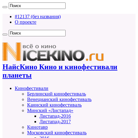
#12137 (без названия)
О проекте
НайсКино Кино и кинофестивали
планеты
Кинофестивали
Берлинский кинофестиваль
Венецианский кинофестиваль
Каннский кинофестиваль
Минский «Листапад»
Листапад-2016
Листапад-2017
Кинотавр
Московский кинофестиваль