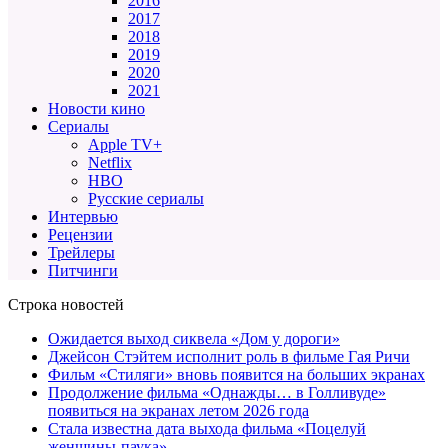
2016
2017
2018
2019
2020
2021
Новости кино
Сериалы
Apple TV+
Netflix
HBO
Русские сериалы
Интервью
Рецензии
Трейлеры
Питчинги
Строка новостей
Ожидается выход сиквела «Дом у дороги»
Джейсон Стэйтем исполнит роль в фильме Гая Ричи
Фильм «Стиляги» вновь появится на больших экранах
Продолжение фильма «Однажды… в Голливуде»
появиться на экранах летом 2026 года
Стала известна дата выхода фильма «Поцелуй
женщины-паука»