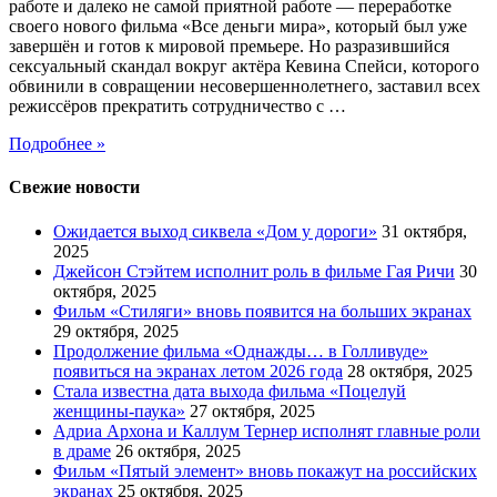
работе и далеко не самой приятной работе — переработке
своего нового фильма «Все деньги мира», который был уже
завершён и готов к мировой премьере. Но разразившийся
сексуальный скандал вокруг актёра Кевина Спейси, которого
обвинили в совращении несовершеннолетнего, заставил всех
режиссёров прекратить сотрудничество с …
Подробнее »
Свежие новости
Ожидается выход сиквела «Дом у дороги»
31 октября,
2025
Джейсон Стэйтем исполнит роль в фильме Гая Ричи
30
октября, 2025
Фильм «Стиляги» вновь появится на больших экранах
29 октября, 2025
Продолжение фильма «Однажды… в Голливуде»
появиться на экранах летом 2026 года
28 октября, 2025
Стала известна дата выхода фильма «Поцелуй
женщины-паука»
27 октября, 2025
Адриа Архона и Каллум Тернер исполнят главные роли
в драме
26 октября, 2025
Фильм «Пятый элемент» вновь покажут на российских
экранах
25 октября, 2025