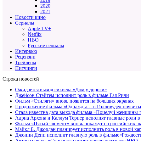
2019
2020
2021
Новости кино
Сериалы
Apple TV+
Netflix
HBO
Русские сериалы
Интервью
Рецензии
Трейлеры
Питчинги
Строка новостей
Ожидается выход сиквела «Дом у дороги»
Джейсон Стэйтем исполнит роль в фильме Гая Ричи
Фильм «Стиляги» вновь появится на больших экранах
Продолжение фильма «Однажды… в Голливуде» появиться
Стала известна дата выхода фильма «Поцелуй женщины-
Адриа Архона и Каллум Тернер исполнят главные роли в
Фильм «Пятый элемент» вновь покажут на российских э
Майкл Б. Джордан планирует исполнить роль в новой к
Джонни Депп исполнит главную роль в фильме«Рождеств
Автор сериала «Сопрано» снимет новую ленту для HBO