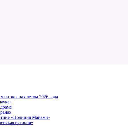
 на экранах летом 2026 года
паука»
 драме
кранах
артине «Полиция Майами»
енская история»