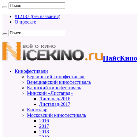
#12137 (без названия)
О проекте
НайсКино
Кинофестивали
Берлинский кинофестиваль
Венецианский кинофестиваль
Каннский кинофестиваль
Минский «Листапад»
Листапад-2016
Листапад-2017
Кинотавр
Московский кинофестиваль
2016
2017
2018