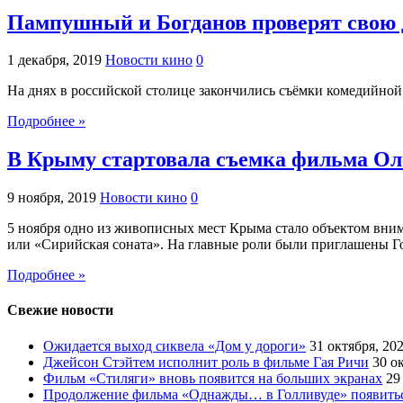
Пампушный и Богданов проверят свою 
1 декабря, 2019
Новости кино
0
На днях в российской столице закончились съёмки комедийно
Подробнее »
В Крыму стартовала съемка фильма Ол
9 ноября, 2019
Новости кино
0
5 ноября одно из живописных мест Крыма стало объектом вним
или «Сирийская соната». На главные роли были приглашены Го
Подробнее »
Свежие новости
Ожидается выход сиквела «Дом у дороги»
31 октября, 20
Джейсон Стэйтем исполнит роль в фильме Гая Ричи
30 о
Фильм «Стиляги» вновь появится на больших экранах
29
Продолжение фильма «Однажды… в Голливуде» появиться