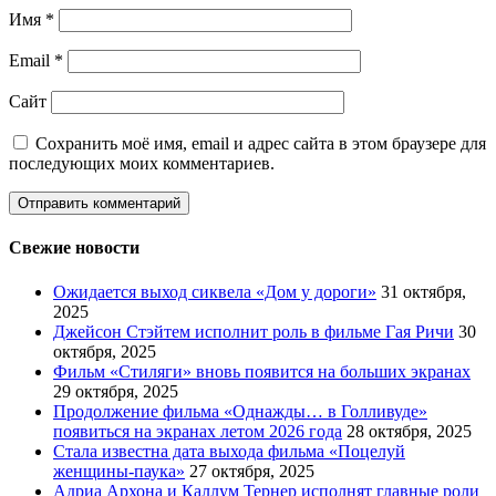
Имя
*
Email
*
Сайт
Сохранить моё имя, email и адрес сайта в этом браузере для
последующих моих комментариев.
Свежие новости
Ожидается выход сиквела «Дом у дороги»
31 октября,
2025
Джейсон Стэйтем исполнит роль в фильме Гая Ричи
30
октября, 2025
Фильм «Стиляги» вновь появится на больших экранах
29 октября, 2025
Продолжение фильма «Однажды… в Голливуде»
появиться на экранах летом 2026 года
28 октября, 2025
Стала известна дата выхода фильма «Поцелуй
женщины-паука»
27 октября, 2025
Адриа Архона и Каллум Тернер исполнят главные роли