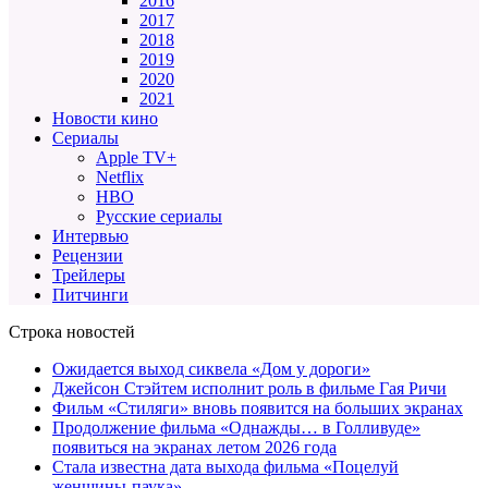
2016
2017
2018
2019
2020
2021
Новости кино
Сериалы
Apple TV+
Netflix
HBO
Русские сериалы
Интервью
Рецензии
Трейлеры
Питчинги
Строка новостей
Ожидается выход сиквела «Дом у дороги»
Джейсон Стэйтем исполнит роль в фильме Гая Ричи
Фильм «Стиляги» вновь появится на больших экранах
Продолжение фильма «Однажды… в Голливуде»
появиться на экранах летом 2026 года
Стала известна дата выхода фильма «Поцелуй
женщины-паука»