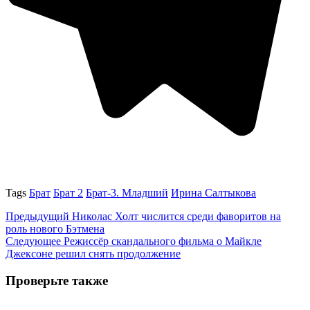
Tags
Брат
Брат 2
Брат-3. Младший
Ирина Салтыкова
Предыдущий
Николас Холт числится среди фаворитов на
роль нового Бэтмена
Следующее
Режиссёр скандального фильма о Майкле
Джексоне решил снять продолжение
Проверьте также