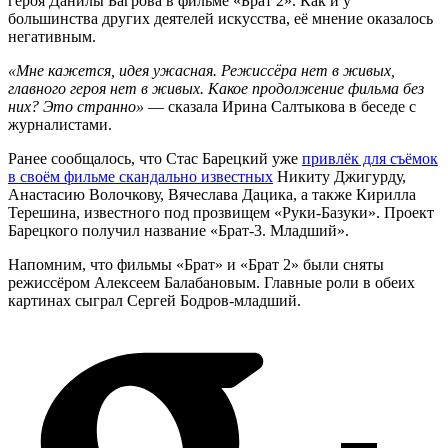
героя Данилы Багрова в фильме «Брат 2». Как и у
большинства других деятелей искусства, её мнение оказалось
негативным.
«Мне кажется, идея ужасная. Режиссёра нет в живых,
главного героя нет в живых. Какое продолжение фильма без
них? Это странно»
— сказала Ирина Салтыкова в беседе с
журналистами.
Ранее сообщалось, что Стас Барецкий уже
привлёк для съёмок
в своём фильме скандально известных
Никиту Джигурду,
Анастасию Волочкову, Вячеслава Дацика, а также Кирилла
Терешина, известного под прозвищем «Руки-Базуки». Проект
Барецкого получил название «Брат-3. Младший».
Напомним, что фильмы «Брат» и «Брат 2» были сняты
режиссёром Алексеем Балабановым. Главные роли в обеих
картинах сыграл Сергей Бодров-младший.