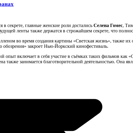
ранах
ся в секрете, главные женские роли достались
Селена Гомес
, Ти
будущей ленты также держатся в строжайшем секрете, что полно
Алленом во время создания картины «Светская жизнь», также их 
со обозрения» закроет Нью-Йоркский кинофестиваль.
кий опыт включает в себя участие в съёмках таких фильмов как 
лена также занимается благотворительной деятельностью. Она я