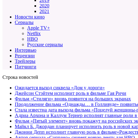
2019
2020
2021
Новости кино
Сериалы
Apple TV+
Netflix
HBO
Русские сериалы
Интервью
Рецензии
Трейлеры
Питчинги
Строка новостей
Ожидается выход сиквела «Дом у дороги»
Джейсон Стэйтем исполнит роль в фильме Гая Ричи
Фильм «Стиляги» вновь появится на больших экранах
Продолжение фильма «Однажды… в Голливуде» появиться
Стала известна дата выхода фильма «Поцелуй женщины-
Адриа Архона и Каллум Тернер исполнят главные роли в
Фильм «Пятый элемент» вновь покажут на российских э
Майкл Б. Джордан планирует исполнить роль в новой к
Джонни Депп исполнит главную роль в фильме«Рождеств
Автор сериала «Сопрано» снимет новую ленту для HBO