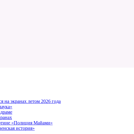
 на экранах летом 2026 года
паука»
 драме
кранах
артине «Полиция Майами»
енская история»