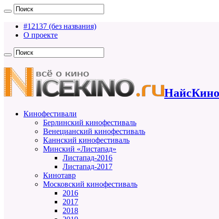
#12137 (без названия)
О проекте
НайсКино
Кинофестивали
Берлинский кинофестиваль
Венецианский кинофестиваль
Каннский кинофестиваль
Минский «Листапад»
Листапад-2016
Листапад-2017
Кинотавр
Московский кинофестиваль
2016
2017
2018