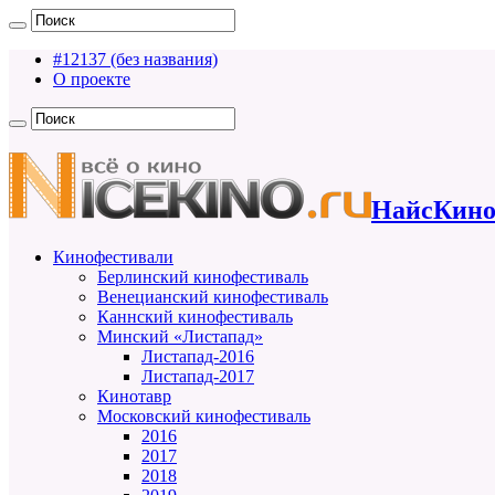
#12137 (без названия)
О проекте
НайсКино
Кинофестивали
Берлинский кинофестиваль
Венецианский кинофестиваль
Каннский кинофестиваль
Минский «Листапад»
Листапад-2016
Листапад-2017
Кинотавр
Московский кинофестиваль
2016
2017
2018