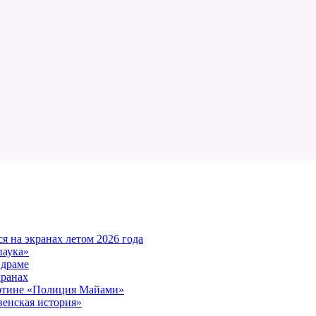
 на экранах летом 2026 года
паука»
 драме
кранах
артине «Полиция Майами»
енская история»