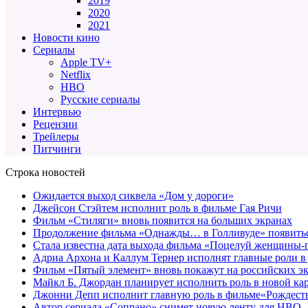
2019
2020
2021
Новости кино
Сериалы
Apple TV+
Netflix
HBO
Русские сериалы
Интервью
Рецензии
Трейлеры
Питчинги
Строка новостей
Ожидается выход сиквела «Дом у дороги»
Джейсон Стэйтем исполнит роль в фильме Гая Ричи
Фильм «Стиляги» вновь появится на больших экранах
Продолжение фильма «Однажды… в Голливуде» появиться
Стала известна дата выхода фильма «Поцелуй женщины-
Адриа Архона и Каллум Тернер исполнят главные роли в
Фильм «Пятый элемент» вновь покажут на российских э
Майкл Б. Джордан планирует исполнить роль в новой к
Джонни Депп исполнит главную роль в фильме«Рождеств
Автор сериала «Сопрано» снимет новую ленту для HBO