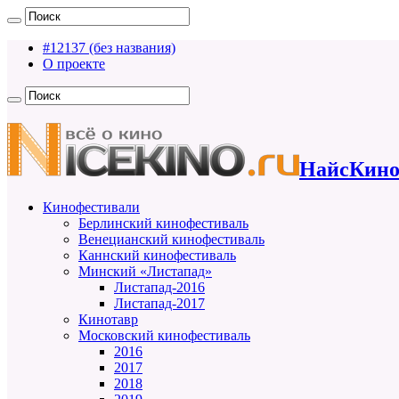
#12137 (без названия)
О проекте
НайсКино
Кинофестивали
Берлинский кинофестиваль
Венецианский кинофестиваль
Каннский кинофестиваль
Минский «Листапад»
Листапад-2016
Листапад-2017
Кинотавр
Московский кинофестиваль
2016
2017
2018