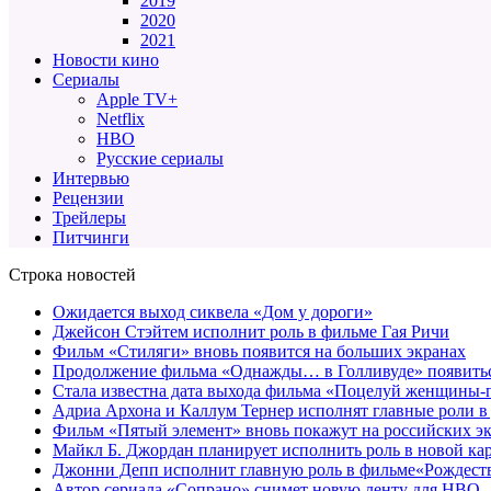
2019
2020
2021
Новости кино
Сериалы
Apple TV+
Netflix
HBO
Русские сериалы
Интервью
Рецензии
Трейлеры
Питчинги
Строка новостей
Ожидается выход сиквела «Дом у дороги»
Джейсон Стэйтем исполнит роль в фильме Гая Ричи
Фильм «Стиляги» вновь появится на больших экранах
Продолжение фильма «Однажды… в Голливуде» появиться
Стала известна дата выхода фильма «Поцелуй женщины-
Адриа Архона и Каллум Тернер исполнят главные роли в
Фильм «Пятый элемент» вновь покажут на российских э
Майкл Б. Джордан планирует исполнить роль в новой к
Джонни Депп исполнит главную роль в фильме«Рождеств
Автор сериала «Сопрано» снимет новую ленту для HBO