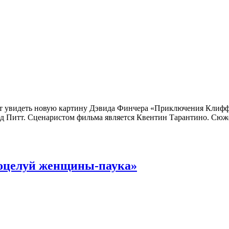
дет увидеть новую картину Дэвида Финчера «Приключения Клифф
д Питт. Сценаристом фильма является Квентин Тарантино. Сюжет
Поцелуй женщины-паука»