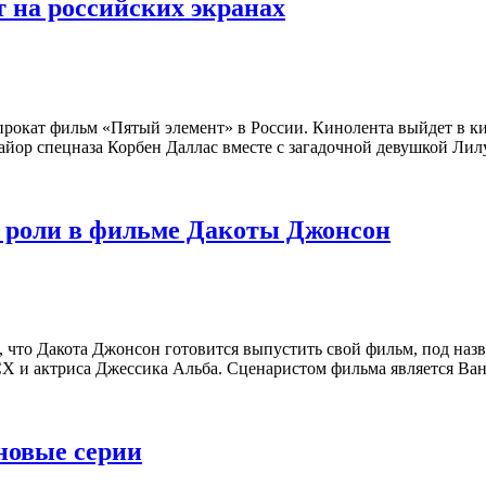
 на российских экранах
рокат фильм «Пятый элемент» в России. Кинолента выйдет в ки
е майор спецназа Корбен Даллас вместе с загадочной девушкой 
т роли в фильме Дакоты Джонсон
что Дакота Джонсон готовится выпустить свой фильм, под назва
CX и актриса Джессика Альба. Сценаристом фильма является Ван
новые серии