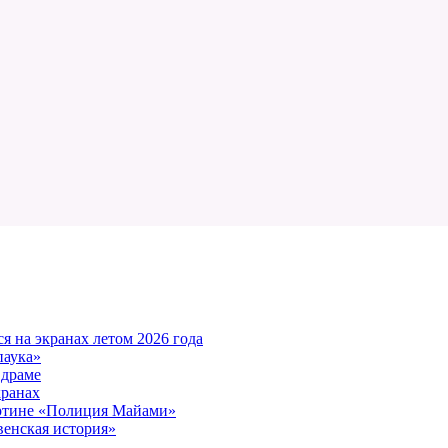
 на экранах летом 2026 года
паука»
 драме
кранах
артине «Полиция Майами»
енская история»