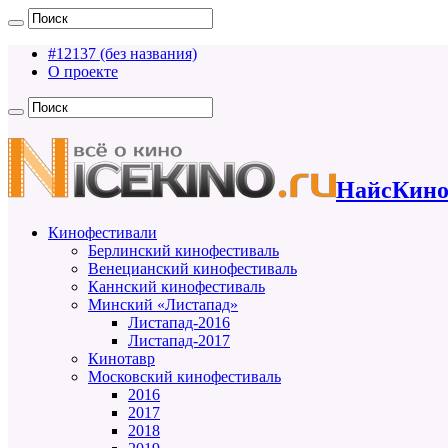
#12137 (без названия)
О проекте
НайсКино
Кинофестивали
Берлинский кинофестиваль
Венецианский кинофестиваль
Каннский кинофестиваль
Минский «Листапад»
Листапад-2016
Листапад-2017
Кинотавр
Московский кинофестиваль
2016
2017
2018