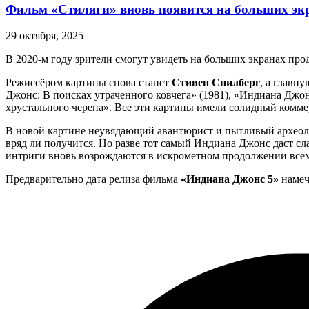
Фильм «Стиляги» вновь появится на больших эк
29 октября, 2025
В 2020-м году зрители смогут увидеть на больших экранах пр
Режиссёром картины снова станет
Стивен Спилберг
, а главн
Джонс: В поисках утраченного ковчега» (1981), «Индиана Джо
хрустального черепа». Все эти картины имели солидный комме
В новой картине неувядающий авантюрист и пытливый археолог-
вряд ли получится. Но разве тот самый Индиана Джонс даст с
интриги вновь возрождаются в искрометном продолжении всем
Предварительно дата релиза фильма
«Индиана Джонс 5»
намеч