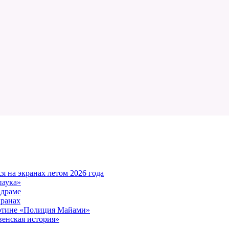
 на экранах летом 2026 года
паука»
 драме
кранах
артине «Полиция Майами»
енская история»