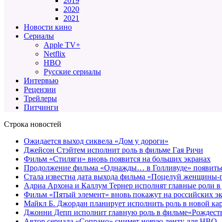
2019
2020
2021
Новости кино
Сериалы
Apple TV+
Netflix
HBO
Русские сериалы
Интервью
Рецензии
Трейлеры
Питчинги
Строка новостей
Ожидается выход сиквела «Дом у дороги»
Джейсон Стэйтем исполнит роль в фильме Гая Ричи
Фильм «Стиляги» вновь появится на больших экранах
Продолжение фильма «Однажды… в Голливуде» появиться
Стала известна дата выхода фильма «Поцелуй женщины-
Адриа Архона и Каллум Тернер исполнят главные роли в
Фильм «Пятый элемент» вновь покажут на российских э
Майкл Б. Джордан планирует исполнить роль в новой к
Джонни Депп исполнит главную роль в фильме«Рождеств
Автор сериала «Сопрано» снимет новую ленту для HBO