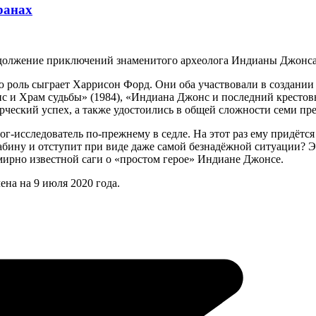
ранах
одолжение приключений знаменитого археолога Индианы Джонса. 
ую роль сыграет Харрисон Форд. Они оба участвовали в создан
нс и Храм судьбы» (1984), «Индиана Джонс и последний кресто
рческий успех, а также удостоились в общей сложности семи пр
исследователь по-прежнему в седле. На этот раз ему придётся с
лабину и отступит при виде даже самой безнадёжной ситуации? 
ирно известной саги о «простом герое» Индиане Джонсе.
ена на 9 июля 2020 года.