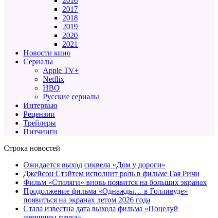
2016
2017
2018
2019
2020
2021
Новости кино
Сериалы
Apple TV+
Netflix
HBO
Русские сериалы
Интервью
Рецензии
Трейлеры
Питчинги
Строка новостей
Ожидается выход сиквела «Дом у дороги»
Джейсон Стэйтем исполнит роль в фильме Гая Ричи
Фильм «Стиляги» вновь появится на больших экранах
Продолжение фильма «Однажды… в Голливуде»
появиться на экранах летом 2026 года
Стала известна дата выхода фильма «Поцелуй
женщины-паука»