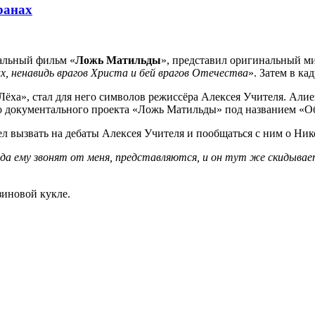
ранах
альный фильм «
Ложь Матильды
», представил оригинальный м
х, ненавидь врагов Христа и бей врагов Отечества
». Затем в к
Лёха», стал для него символов режиссёра Алексея Учителя. Али
его документального проекта «Ложь Матильды» под названием «О
вызвать на дебаты Алексея Учителя и пообщаться с ним о Никол
да ему звонят от меня, представляются, и он тут же скидывае
зиновой кукле.