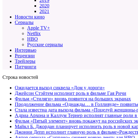
2019
2020
2021
Новости кино
Сериалы
Apple TV+
Netflix
HBO
Русские сериалы
Интервью
Рецензии
Трейлеры
Питчинги
Строка новостей
Ожидается выход сиквела «Дом у дороги»
Джейсон Стэйтем исполнит роль в фильме Гая Ричи
Фильм «Стиляги» вновь появится на больших экранах
Продолжение фильма «Однажды… в Голливуде» появиться
Стала известна дата выхода фильма «Поцелуй женщины-
Адриа Архона и Каллум Тернер исполнят главные роли в
Фильм «Пятый элемент» вновь покажут на российских э
Майкл Б. Джордан планирует исполнить роль в новой к
Джонни Депп исполнит главную роль в фильме«Рождеств
Автор сериала «Сопрано» снимет новую ленту для HBO