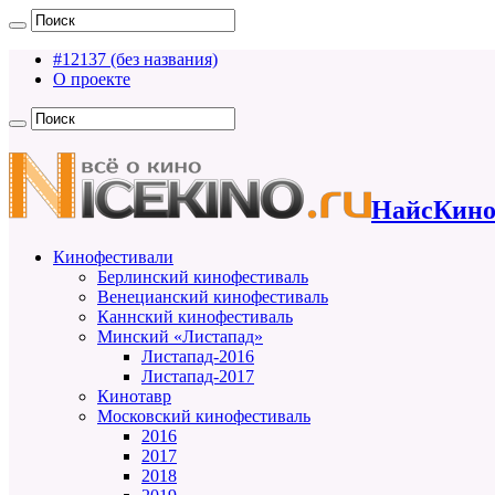
#12137 (без названия)
О проекте
НайсКино
Кинофестивали
Берлинский кинофестиваль
Венецианский кинофестиваль
Каннский кинофестиваль
Минский «Листапад»
Листапад-2016
Листапад-2017
Кинотавр
Московский кинофестиваль
2016
2017
2018