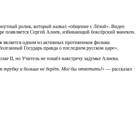
инутный ролик, который назвал «общение с Лёхой». Видео
адре появляется Сергей Алиев, избивающий боксёрский манекен.
ев является одним из активных противников фильма
болганный Государь правда о последнем русском царе».
ае II, но Учитель не пошёл навстречу задумке Алиева.
т трубку и больше не берёт. Мог бы ответить!
» — рассказал