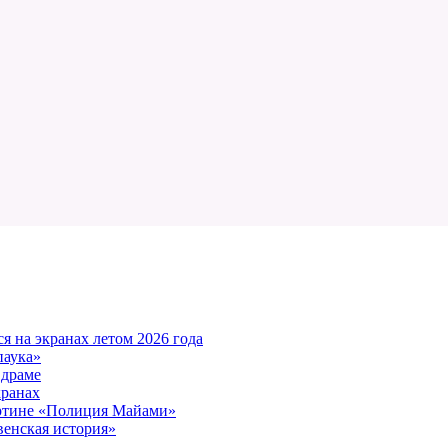
 на экранах летом 2026 года
паука»
 драме
кранах
артине «Полиция Майами»
енская история»