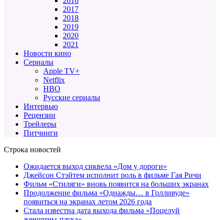
2016
2017
2018
2019
2020
2021
Новости кино
Сериалы
Apple TV+
Netflix
HBO
Русские сериалы
Интервью
Рецензии
Трейлеры
Питчинги
Строка новостей
Ожидается выход сиквела «Дом у дороги»
Джейсон Стэйтем исполнит роль в фильме Гая Ричи
Фильм «Стиляги» вновь появится на больших экранах
Продолжение фильма «Однажды… в Голливуде»
появиться на экранах летом 2026 года
Стала известна дата выхода фильма «Поцелуй
женщины-паука»