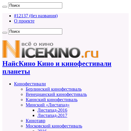
#12137 (без названия)
О проекте
НайсКино Кино и кинофестивали
планеты
Кинофестивали
Берлинский кинофестиваль
Венецианский кинофестиваль
Каннский кинофестиваль
Минский «Листапад»
Листапад-2016
Листапад-2017
Кинотавр
Московский кинофестиваль