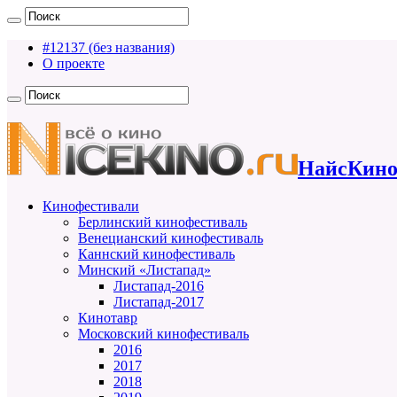
#12137 (без названия)
О проекте
НайсКино
Кинофестивали
Берлинский кинофестиваль
Венецианский кинофестиваль
Каннский кинофестиваль
Минский «Листапад»
Листапад-2016
Листапад-2017
Кинотавр
Московский кинофестиваль
2016
2017
2018