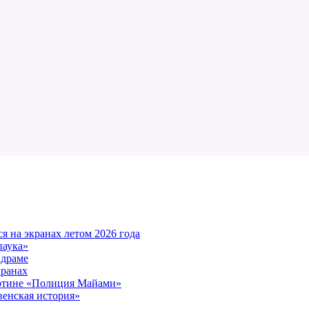
 на экранах летом 2026 года
паука»
 драме
кранах
артине «Полиция Майами»
енская история»