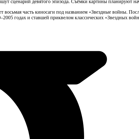
ут сценарий девятого эпизода. Съёмки картины планируют начат
ет восьмая часть киносаги под названием «Звездные войны. Пос
9–2005 годах и ставшей приквелом классических «Звездных войн