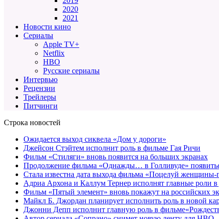
2019
2020
2021
Новости кино
Сериалы
Apple TV+
Netflix
HBO
Русские сериалы
Интервью
Рецензии
Трейлеры
Питчинги
Строка новостей
Ожидается выход сиквела «Дом у дороги»
Джейсон Стэйтем исполнит роль в фильме Гая Ричи
Фильм «Стиляги» вновь появится на больших экранах
Продолжение фильма «Однажды… в Голливуде» появиться
Стала известна дата выхода фильма «Поцелуй женщины-
Адриа Архона и Каллум Тернер исполнят главные роли в
Фильм «Пятый элемент» вновь покажут на российских э
Майкл Б. Джордан планирует исполнить роль в новой к
Джонни Депп исполнит главную роль в фильме«Рождеств
Автор сериала «Сопрано» снимет новую ленту для HBO