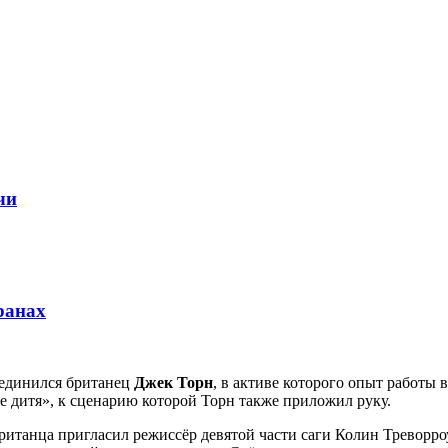
чи
ранах
оединился британец
Джек Торн
, в активе которого опыт работы 
ое дитя», к сценарию которой Торн также приложил руку.
итанца пригласил режиссёр девятой части саги Колин Треворроу