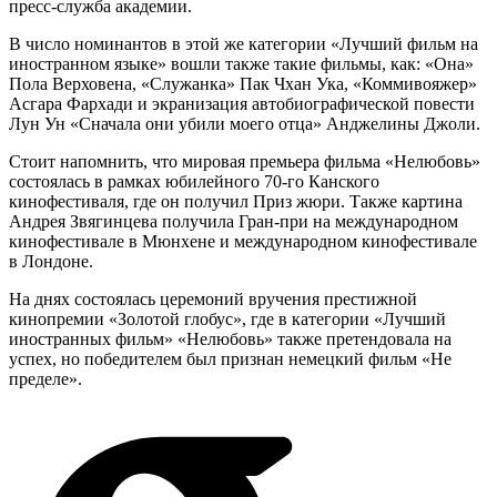
пресс-служба академии.
В число номинантов в этой же категории «Лучший фильм на
иностранном языке» вошли также такие фильмы, как: «Она»
Пола Верховена, «Служанка» Пак Чхан Ука, «Коммивояжер»
Асгара Фархади и экранизация автобиографической повести
Лун Ун «Сначала они убили моего отца» Анджелины Джоли.
Стоит напомнить, что мировая премьера фильма «Нелюбовь»
состоялась в рамках юбилейного 70-го Канского
кинофестиваля, где он получил Приз жюри. Также картина
Андрея Звягинцева получила Гран-при на международном
кинофестивале в Мюнхене и международном кинофестивале
в Лондоне.
На днях состоялась церемоний вручения престижной
кинопремии «Золотой глобус», где в категории «Лучший
иностранных фильм» «Нелюбовь» также претендовала на
успех, но победителем был признан немецкий фильм «Не
пределе».