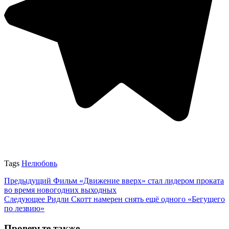
Tags
Нелюбовь
Предыдущий
Фильм «Движение вверх» стал лидером проката
во время новогодних выходных
Следующее
Ридли Скотт намерен снять ещё одного «Бегущего
по лезвию»
Проверьте также