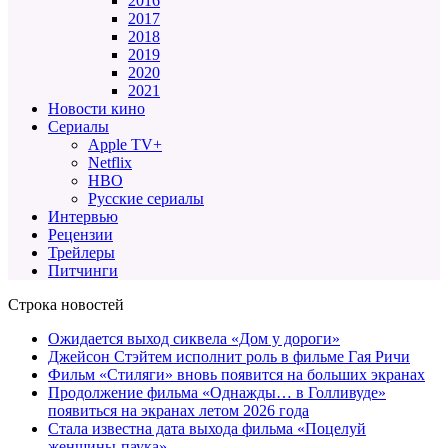
2016
2017
2018
2019
2020
2021
Новости кино
Сериалы
Apple TV+
Netflix
HBO
Русские сериалы
Интервью
Рецензии
Трейлеры
Питчинги
Строка новостей
Ожидается выход сиквела «Дом у дороги»
Джейсон Стэйтем исполнит роль в фильме Гая Ричи
Фильм «Стиляги» вновь появится на больших экранах
Продолжение фильма «Однажды… в Голливуде»
появиться на экранах летом 2026 года
Стала известна дата выхода фильма «Поцелуй
женщины-паука»