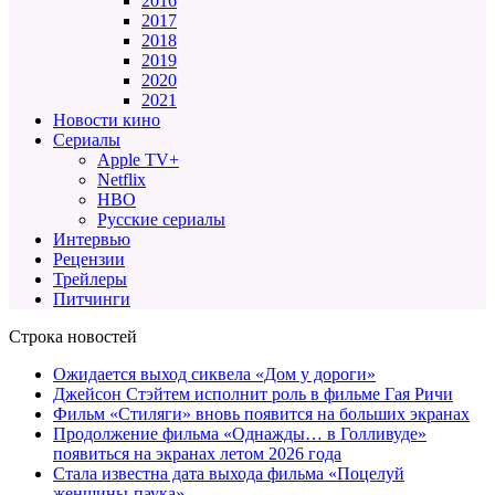
2016
2017
2018
2019
2020
2021
Новости кино
Сериалы
Apple TV+
Netflix
HBO
Русские сериалы
Интервью
Рецензии
Трейлеры
Питчинги
Строка новостей
Ожидается выход сиквела «Дом у дороги»
Джейсон Стэйтем исполнит роль в фильме Гая Ричи
Фильм «Стиляги» вновь появится на больших экранах
Продолжение фильма «Однажды… в Голливуде»
появиться на экранах летом 2026 года
Стала известна дата выхода фильма «Поцелуй
женщины-паука»