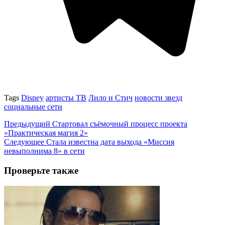
Tags
Disney
артисты ТВ
Лило и Стич
новости звезд
социальные сети
Предыдущий
Стартовал съёмочный процесс проекта
«Практическая магия 2»
Следующее
Стала известна дата выхода «Миссия
невыполнима 8» в сети
Проверьте также