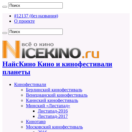
#12137 (без названия)
О проекте
НайсКино Кино и кинофестивали
планеты
Кинофестивали
Берлинский кинофестиваль
Венецианский кинофестиваль
Каннский кинофестиваль
Минский «Листапад»
Листапад-2016
Листапад-2017
Кинотавр
Московский кинофестиваль