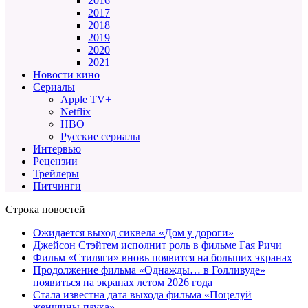
2016
2017
2018
2019
2020
2021
Новости кино
Сериалы
Apple TV+
Netflix
HBO
Русские сериалы
Интервью
Рецензии
Трейлеры
Питчинги
Строка новостей
Ожидается выход сиквела «Дом у дороги»
Джейсон Стэйтем исполнит роль в фильме Гая Ричи
Фильм «Стиляги» вновь появится на больших экранах
Продолжение фильма «Однажды… в Голливуде»
появиться на экранах летом 2026 года
Стала известна дата выхода фильма «Поцелуй
женщины-паука»