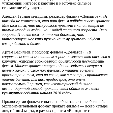
утихающий интерес к картине и настолько сильное
стремление её увидеть.
Алексей Герман-младший, режиссёр фильма «Довлатов»:
«Я
никогда не сомневался, что наш фильм найдёт своего зрителя.
Мне кажется, что нам удалось привлечь в кинотеатры не
только молодых людей, но и людей старшего возраста. Это
здорово. И очень важно, что мы доказали, что
интеллектуальное кино нужно нашему зрителю и будет
востребовано и далее»
.
Артём Васильев, продюсер фильма «Довлатов»:
«В
социальных сетях мы читаем огромное количество отзывов о
картине, которые вдохновляют других людей посмотреть
фильм. Многие зрители пишут о давно забытых вещах: о
полных залах на сложном фильме, о тишине во время
просмотра, о том, что на сеанс, как в театре, спрашивают
лишние билеты. Для нас, продюсеров, это очень
показательный пример, как некоммерческий фильм с
нестандартной схемой проката стал одним из главных
культурных событий начала 2018 года»
.
Продюсерами фильма изначально был заявлен необычный,
экспериментальный формат проката фильма — всего четыре
дня, с 1 по 4 марта, в рамках проекта «Выходные с