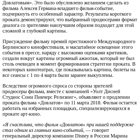
Довлатовым». Это было обусловлено желанием сделать из
фильма Алексея Германа-младшего фильм-событие,
подчеркнуть его особенный характер. Результаты короткого
проката демонстрируют, что выбранный продюсерами формат
диалога со зрителями наилучшим образом подходит для этой
сложной и глубокой картины.
Присуждение фильму премий престижного Международного
Берлинского кинофестиваля, и масштабное освещение этого
события в прессе, наряду с высокими оценками критиков,
создали вокруг картины огромный ажиотаж, который не был
столь очевиден в момент формирования стратегии проката. В
некоторых кинотеатрах, где показывалась картина, билеты на
все сеансы с 1 по 4 марта были заранее выкуплены.
Вследствие огромного спроса со стороны зрителей
продюсеры фильма, вместе с компанией «Уолт Дисней
Студиос Сони Пикчерс Релизинг», объявляют о продлении
проката фильма «Довлатов» по 11 марта 2018. Фильм остается
работать на избранных площадках, специализирующихся в
прокате арт-кино.
«Я счастлива, что фильм «Довлатов» при нашей поддержке
стал одним из главных кино-событий
, — говорит
генеральный директор компании Disney в России Марина