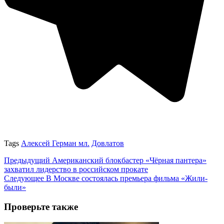
Tags
Алексей Герман мл.
Довлатов
Предыдущий
Американский блокбастер «Чёрная пантера»
захватил лидерство в российском прокате
Следующее
В Москве состоялась премьера фильма «Жили-
были»
Проверьте также