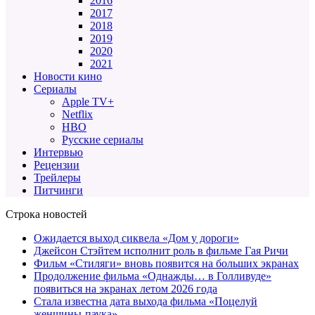
2016
2017
2018
2019
2020
2021
Новости кино
Сериалы
Apple TV+
Netflix
HBO
Русские сериалы
Интервью
Рецензии
Трейлеры
Питчинги
Строка новостей
Ожидается выход сиквела «Дом у дороги»
Джейсон Стэйтем исполнит роль в фильме Гая Ричи
Фильм «Стиляги» вновь появится на больших экранах
Продолжение фильма «Однажды… в Голливуде»
появиться на экранах летом 2026 года
Стала известна дата выхода фильма «Поцелуй
женщины-паука»