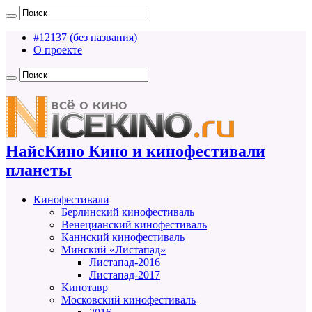
#12137 (без названия)
О проекте
НайсКино Кино и кинофестивали
планеты
Кинофестивали
Берлинский кинофестиваль
Венецианский кинофестиваль
Каннский кинофестиваль
Минский «Листапад»
Листапад-2016
Листапад-2017
Кинотавр
Московский кинофестиваль