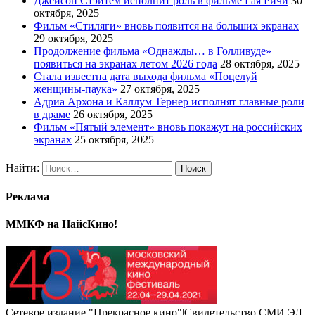
Джейсон Стэйтем исполнит роль в фильме Гая Ричи
30
октября, 2025
Фильм «Стиляги» вновь появится на больших экранах
29 октября, 2025
Продолжение фильма «Однажды… в Голливуде»
появиться на экранах летом 2026 года
28 октября, 2025
Стала известна дата выхода фильма «Поцелуй
женщины-паука»
27 октября, 2025
Адриа Архона и Каллум Тернер исполнят главные роли
в драме
26 октября, 2025
Фильм «Пятый элемент» вновь покажут на российских
экранах
25 октября, 2025
Найти:
Реклама
ММКФ на НайсКино!
Сетевое издание "Прекрасное кино"|Свидетельство СМИ ЭЛ