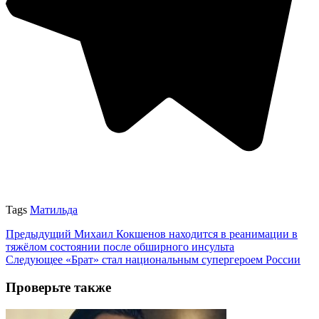
Tags
Матильда
Предыдущий
Михаил Кокшенов находится в реанимации в
тяжёлом состоянии после обширного инсульта
Следующее
«Брат» стал национальным супергероем России
Проверьте также