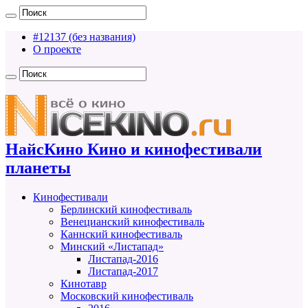
#12137 (без названия)
О проекте
НайсКино Кино и кинофестивали
планеты
Кинофестивали
Берлинский кинофестиваль
Венецианский кинофестиваль
Каннский кинофестиваль
Минский «Листапад»
Листапад-2016
Листапад-2017
Кинотавр
Московский кинофестиваль