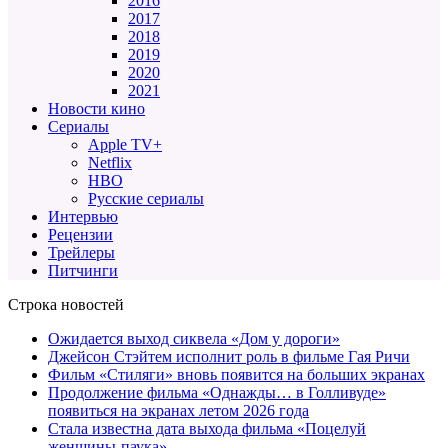
2016
2017
2018
2019
2020
2021
Новости кино
Сериалы
Apple TV+
Netflix
HBO
Русские сериалы
Интервью
Рецензии
Трейлеры
Питчинги
Строка новостей
Ожидается выход сиквела «Дом у дороги»
Джейсон Стэйтем исполнит роль в фильме Гая Ричи
Фильм «Стиляги» вновь появится на больших экранах
Продолжение фильма «Однажды… в Голливуде»
появиться на экранах летом 2026 года
Стала известна дата выхода фильма «Поцелуй
женщины-паука»