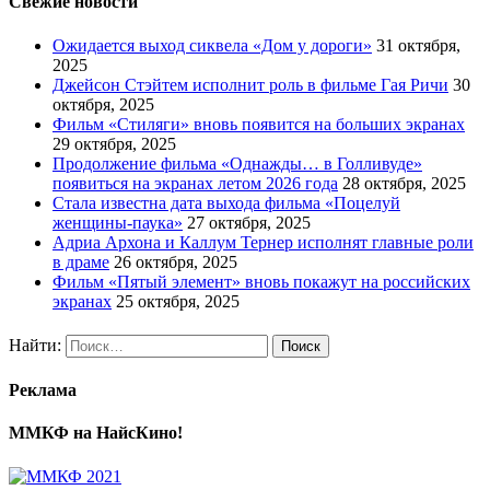
Свежие новости
Ожидается выход сиквела «Дом у дороги»
31 октября,
2025
Джейсон Стэйтем исполнит роль в фильме Гая Ричи
30
октября, 2025
Фильм «Стиляги» вновь появится на больших экранах
29 октября, 2025
Продолжение фильма «Однажды… в Голливуде»
появиться на экранах летом 2026 года
28 октября, 2025
Стала известна дата выхода фильма «Поцелуй
женщины-паука»
27 октября, 2025
Адриа Архона и Каллум Тернер исполнят главные роли
в драме
26 октября, 2025
Фильм «Пятый элемент» вновь покажут на российских
экранах
25 октября, 2025
Найти:
Реклама
ММКФ на НайсКино!