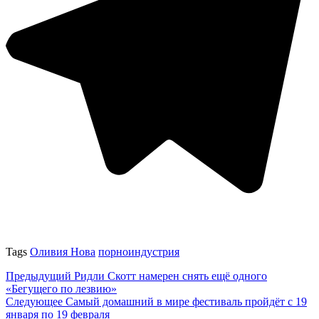
Tags
Оливия Нова
порноиндустрия
Предыдущий
Ридли Скотт намерен снять ещё одного
«Бегущего по лезвию»
Следующее
Самый домашний в мире фестиваль пройдёт с 19
января по 19 февраля