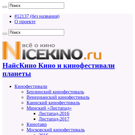
#12137 (без названия)
О проекте
НайсКино Кино и кинофестивали
планеты
Кинофестивали
Берлинский кинофестиваль
Венецианский кинофестиваль
Каннский кинофестиваль
Минский «Листапад»
Листапад-2016
Листапад-2017
Кинотавр
Московский кинофестиваль