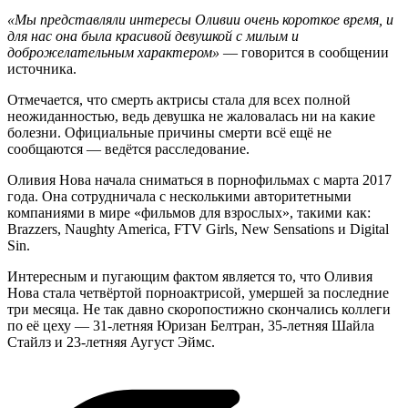
«Мы представляли интересы Оливии очень короткое время, и
для нас она была красивой девушкой с милым и
доброжелательным характером»
— говорится в сообщении
источника.
Отмечается, что смерть актрисы стала для всех полной
неожиданностью, ведь девушка не жаловалась ни на какие
болезни. Официальные причины смерти всё ещё не
сообщаются — ведётся расследование.
Оливия Нова начала сниматься в порнофильмах с марта 2017
года. Она сотрудничала с несколькими авторитетными
компаниями в мире «фильмов для взрослых», такими как:
Brazzers, Naughty America, FTV Girls, New Sensations и Digital
Sin.
Интересным и пугающим фактом является то, что Оливия
Нова стала четвёртой порноактрисой, умершей за последние
три месяца. Не так давно скоропостижно скончались коллеги
по её цеху — 31-летняя Юризан Белтран, 35-летняя Шайла
Стайлз и 23-летняя Аугуст Эймс.