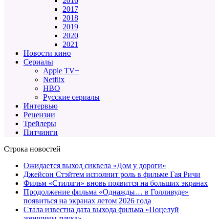
2016
2017
2018
2019
2020
2021
Новости кино
Сериалы
Apple TV+
Netflix
HBO
Русские сериалы
Интервью
Рецензии
Трейлеры
Питчинги
Строка новостей
Ожидается выход сиквела «Дом у дороги»
Джейсон Стэйтем исполнит роль в фильме Гая Ричи
Фильм «Стиляги» вновь появится на больших экранах
Продолжение фильма «Однажды… в Голливуде»
появиться на экранах летом 2026 года
Стала известна дата выхода фильма «Поцелуй
женщины-паука»