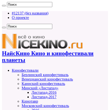
#12137 (без названия)
О проекте
НайсКино Кино и кинофестивали
планеты
Кинофестивали
Берлинский кинофестиваль
Венецианский кинофестиваль
Каннский кинофестиваль
Минский «Листапад»
Листапад-2016
Листапад-2017
Кинотавр
Московский кинофестиваль