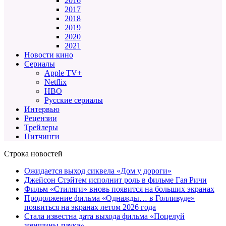
2016
2017
2018
2019
2020
2021
Новости кино
Сериалы
Apple TV+
Netflix
HBO
Русские сериалы
Интервью
Рецензии
Трейлеры
Питчинги
Строка новостей
Ожидается выход сиквела «Дом у дороги»
Джейсон Стэйтем исполнит роль в фильме Гая Ричи
Фильм «Стиляги» вновь появится на больших экранах
Продолжение фильма «Однажды… в Голливуде»
появиться на экранах летом 2026 года
Стала известна дата выхода фильма «Поцелуй
женщины-паука»