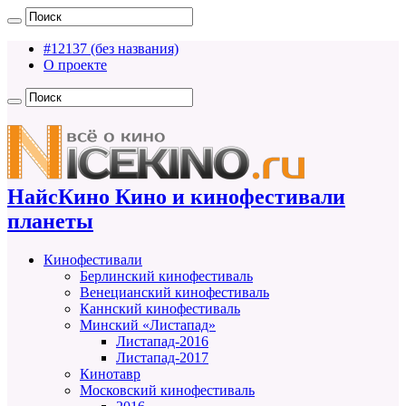
#12137 (без названия)
О проекте
НайсКино Кино и кинофестивали
планеты
Кинофестивали
Берлинский кинофестиваль
Венецианский кинофестиваль
Каннский кинофестиваль
Минский «Листапад»
Листапад-2016
Листапад-2017
Кинотавр
Московский кинофестиваль