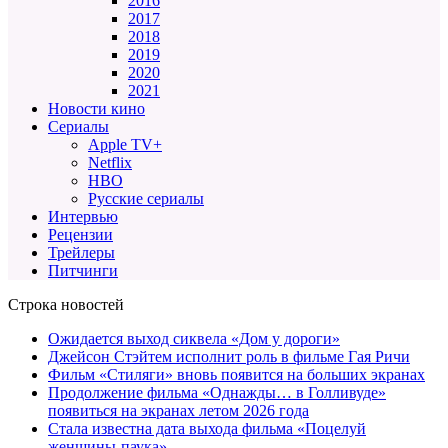
2016
2017
2018
2019
2020
2021
Новости кино
Сериалы
Apple TV+
Netflix
HBO
Русские сериалы
Интервью
Рецензии
Трейлеры
Питчинги
Строка новостей
Ожидается выход сиквела «Дом у дороги»
Джейсон Стэйтем исполнит роль в фильме Гая Ричи
Фильм «Стиляги» вновь появится на больших экранах
Продолжение фильма «Однажды… в Голливуде»
появиться на экранах летом 2026 года
Стала известна дата выхода фильма «Поцелуй
женщины-паука»