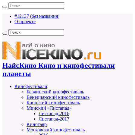
#12137 (без названия)
О проекте
НайсКино Кино и кинофестивали
планеты
Кинофестивали
Берлинский кинофестиваль
Венецианский кинофестиваль
Каннский кинофестиваль
Минский «Листапад»
Листапад-2016
Листапад-2017
Кинотавр
Московский кинофестиваль