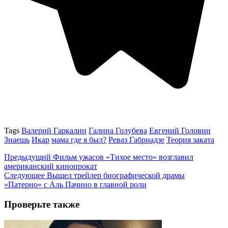
Tags
Валерий Гаркалин
Галина Голубева
Евгений Головин
Знаешь
Икар
мама где я был?
Реваз Габриадзе
Теория заката
Предыдущий
Фильм ужасов «Тихое место» возглавил
американский кинопрокат
Следующее
Вышел трейлер биографической драмы
«Патерно» с Аль Пачино в главной роли
Проверьте также