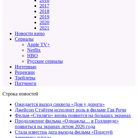
2016
2017
2018
2019
2020
2021
Новости кино
Сериалы
Apple TV+
Netflix
HBO
Русские сериалы
Интервью
Рецензии
Трейлеры
Питчинги
Строка новостей
Ожидается выход сиквела «Дом у дороги»
Джейсон Стэйтем исполнит роль в фильме Гая Ричи
Фильм «Стиляги» вновь появится на больших экранах
Продолжение фильма «Однажды… в Голливуде»
появиться на экранах летом 2026 года
Стала известна дата выхода фильма «Поцелуй
женщины-паука»