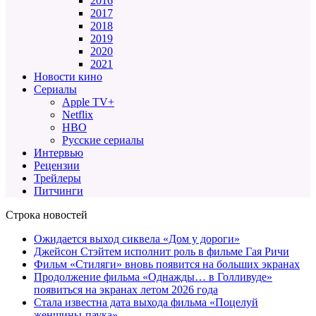
2016
2017
2018
2019
2020
2021
Новости кино
Сериалы
Apple TV+
Netflix
HBO
Русские сериалы
Интервью
Рецензии
Трейлеры
Питчинги
Строка новостей
Ожидается выход сиквела «Дом у дороги»
Джейсон Стэйтем исполнит роль в фильме Гая Ричи
Фильм «Стиляги» вновь появится на больших экранах
Продолжение фильма «Однажды… в Голливуде»
появиться на экранах летом 2026 года
Стала известна дата выхода фильма «Поцелуй
женщины-паука»