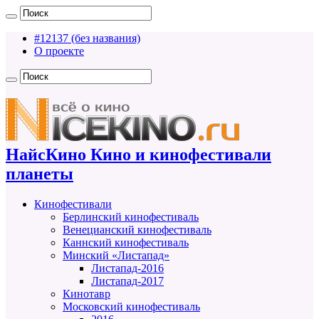
#12137 (без названия)
О проекте
НайсКино Кино и кинофестивали
планеты
Кинофестивали
Берлинский кинофестиваль
Венецианский кинофестиваль
Каннский кинофестиваль
Минский «Листапад»
Листапад-2016
Листапад-2017
Кинотавр
Московский кинофестиваль