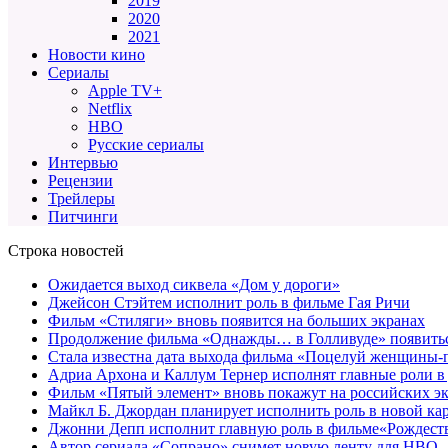
2019
2020
2021
Новости кино
Сериалы
Apple TV+
Netflix
HBO
Русские сериалы
Интервью
Рецензии
Трейлеры
Питчинги
Строка новостей
Ожидается выход сиквела «Дом у дороги»
Джейсон Стэйтем исполнит роль в фильме Гая Ричи
Фильм «Стиляги» вновь появится на больших экранах
Продолжение фильма «Однажды… в Голливуде» появиться
Стала известна дата выхода фильма «Поцелуй женщины-
Адриа Архона и Каллум Тернер исполнят главные роли в
Фильм «Пятый элемент» вновь покажут на российских э
Майкл Б. Джордан планирует исполнить роль в новой к
Джонни Депп исполнит главную роль в фильме«Рождеств
Автор сериала «Сопрано» снимет новую ленту для HBO