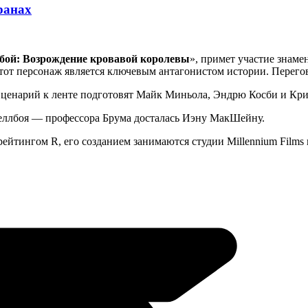
ранах
бой: Возрождение кровавой королевы
», примет участие знаме
тот персонаж является ключевым антагонистом истории. Перего
енарий к ленте подготовят Майк Миньола, Эндрю Косби и Кри
еллбоя — профессора Брума досталась Иэну МакШейну.
йтингом R, его созданием занимаются студии Millennium Films и