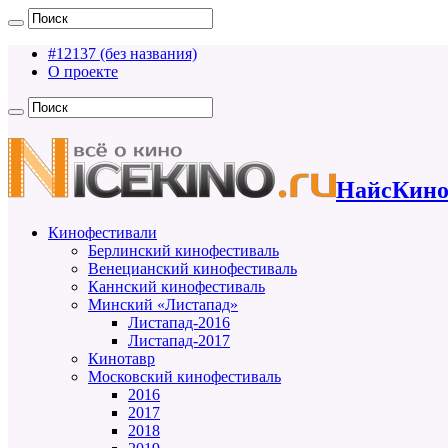
#12137 (без названия)
О проекте
НайсКино
Кинофестивали
Берлинский кинофестиваль
Венецианский кинофестиваль
Каннский кинофестиваль
Минский «Листапад»
Листапад-2016
Листапад-2017
Кинотавр
Московский кинофестиваль
2016
2017
2018