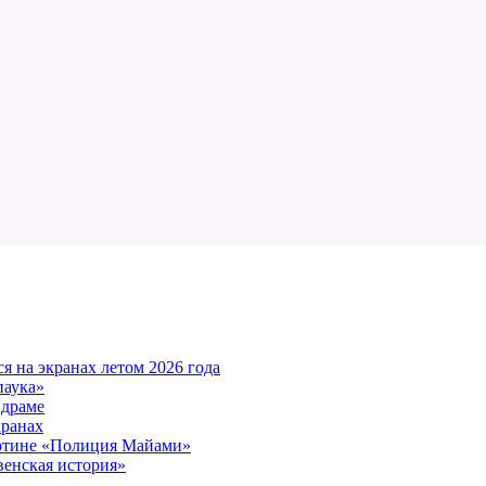
 на экранах летом 2026 года
паука»
 драме
кранах
артине «Полиция Майами»
енская история»