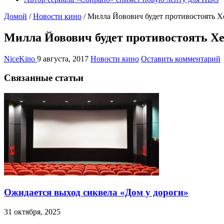
Домой
/
Новости кино
/
Милла Йовович будет противостоять 
Милла Йовович будет противостоять Х
NiceKino
9 августа, 2017
Новости кино
Оставить комментарий
Связанные статьи
Ожидается выход сиквела «Дом у дороги»
31 октября, 2025